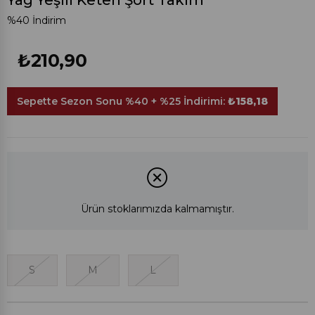
Yağ Yeşili Keten Şort Takım
%
40
İndirim
₺210,90
Sepette Sezon Sonu %40 + %25 İndirimi:
₺158,18
Ürün stoklarımızda kalmamıştır.
S
M
L