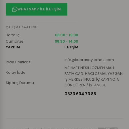
WHATSAPP ILE İLETIŞIM
ÇALIŞMA SAATLERI
Hafta içi
08:30 - 19:00
Cumartesi
08:30 - 14:00
YARDIM
İLETİŞİM
info@kubrasoylemez.com
İade Politikası
MEHMET NESİH ÖZMEN MAH.
Kolay İade
FATİH CAD. HACI CEMAL YAZGAN
İŞ MERKEZİ NO: 21 İÇ KAPI NO: 5
Sipariş Durumu
GÜNGÖREN / İSTANBUL
0533 634 73 85