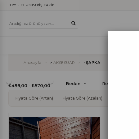
TRY - TL
SIPARIŞ TAKIP
YENİLER
ÜST
Anasayfa
>
AKSESUAR
>
ŞAPKA
Beden
Renk
₺499,00 - ₺570,00
Fiyata Göre (Artan)
Fiyata Göre (Azalan)
Ürün Adına Gö