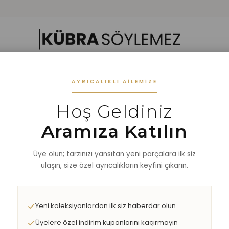
 GIYIM
ALT GIYIM
ALT-ÜST TAKIM
DIŞ GİYİM
AKSESUAR
%40 
AYRICALIKLI AILEMIZE
Hoş Geldiniz
Aramıza Katılın
Üye olun; tarzınızı yansıtan yeni parçalara ilk siz
re (A>Z)
Ürün Adına Göre (Z<A)
Stoktakiler
ulaşın, size özel ayrıcalıkların keyfini çıkarın.
Yeni koleksiyonlardan ilk siz haberdar olun
Üyelere özel indirim kuponlarını kaçırmayın