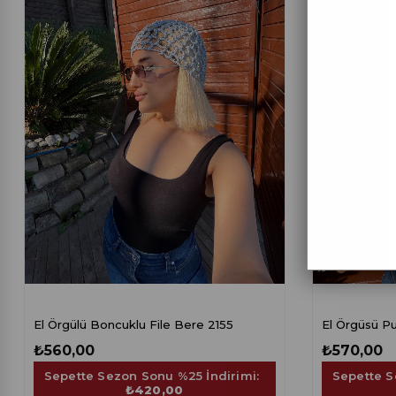
El Örgülü Boncuklu File Bere 2155
El Örgüsü Pu
₺560,00
₺570,00
Sepette Sezon Sonu %25 İndirimi:
Sepette S
₺420,00