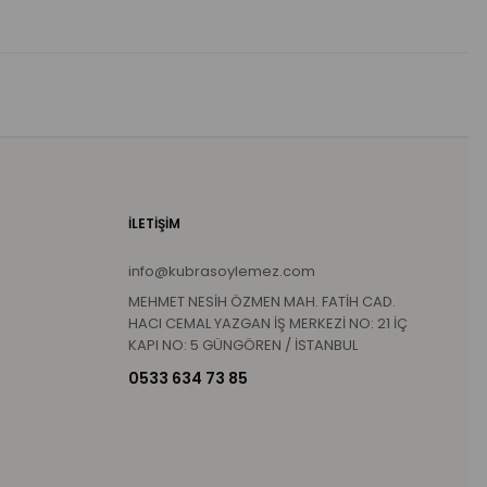
İLETİŞİM
info@kubrasoylemez.com
MEHMET NESİH ÖZMEN MAH. FATİH CAD.
HACI CEMAL YAZGAN İŞ MERKEZİ NO: 21 İÇ
KAPI NO: 5 GÜNGÖREN / İSTANBUL
0533 634 73 85