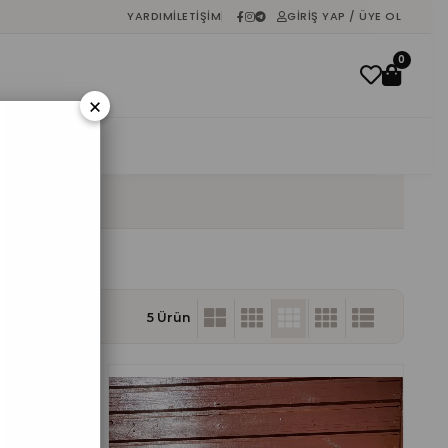
YARDIM
İLETIŞIM
GIRIŞ YAP / ÜYE OL
0
×
İNDIRIM
5 Ürün