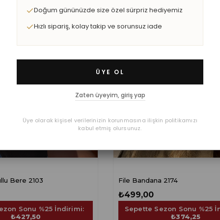
Doğum gününüzde size özel sürpriz hediyemiz
Hızlı sipariş, kolay takip ve sorunsuz iade
ÜYE OL
Zaten üyeyim, giriş yap
Üye olarak kişisel verilerinizin korunmasına ilişkin politikamızı
kabul etmiş olursunuz.
llu Bere 2103
File Bandana 2174
₺499,00
ezon Sonu %25 İndirimi:
Sepette Sezon Sonu %25 İn
₺427,50
₺374,25