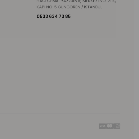
HACI CEMAL YAZGAN İŞ MERKEZİ NO: 21 İÇ
KAPI NO: 5 GÜNGÖREN / İSTANBUL
0533 634 73 85