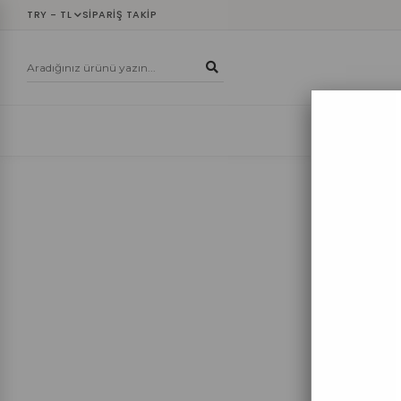
TRY - TL
SIPARIŞ TAKIP
YENİLER
ÜST