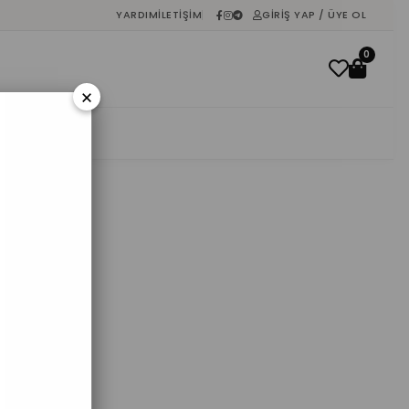
YARDIM
İLETIŞIM
GIRIŞ YAP / ÜYE OL
0
×
İNDIRIM