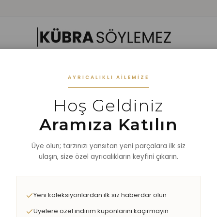
 GIYIM
ALT GIYIM
ALT-ÜST TAKIM
DIŞ GİYİM
AKSESUAR
%40 
AYRICALIKLI AILEMIZE
Hoş Geldiniz
Aramıza Katılın
Üye olun; tarzınızı yansıtan yeni parçalara ilk siz
ulaşın, size özel ayrıcalıkların keyfini çıkarın.
Yeni koleksiyonlardan ilk siz haberdar olun
Üyelere özel indirim kuponlarını kaçırmayın