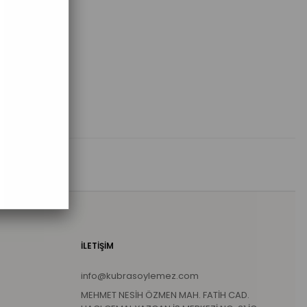
İLETİŞİM
info@kubrasoylemez.com
MEHMET NESİH ÖZMEN MAH. FATİH CAD.