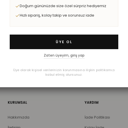
Doğum gününüzde size özel sürpriz hediyemiz
Hızlı sipariş, kolay takip ve sorunsuz iade
ÜYE OL
Zaten üyeyim, giriş yap
Bizi Takip Edin
Üye olarak kişisel verilerinizin korunmasına ilişkin politikamızı
kabul etmiş olursunuz.
KURUMSAL
YARDIM
Hakkımızda
İade Politikası
İletişim
Kolay İade