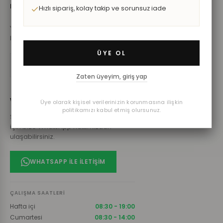
BİZDEN HABERDAR OLUN
KURUMSAL
Hızlı sipariş, kolay takip ve sorunsuz iade
Yeni koleksiyonlar ve özel fırsatlar için
Hakkımızda
bültenimize katılın.
İletişim
ÜYE OL
KAYDOL
Gizlilik Politikası
Zaten üyeyim, giriş yap
KVKK
WHATSAPP DESTEK HATTI
Üye olarak kişisel verilerinizin korunmasına ilişkin
Üyelik Sözleşmesi
politikamızı kabul etmiş olursunuz.
Sipariş, ürün ve diğer tüm sorularınız
için bize WhatsApp hattımızdan
ulaşabilirsiniz.
WHATSAPP ILE İLETIŞIM
ÇALIŞMA SAATLERI
Hafta içi
08:30 - 19:00
Cumartesi
08:30 - 14:00