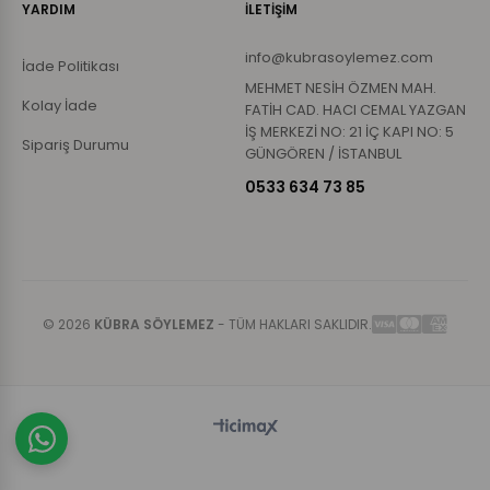
YARDIM
İLETİŞİM
info@kubrasoylemez.com
İade Politikası
MEHMET NESİH ÖZMEN MAH.
Kolay İade
FATİH CAD. HACI CEMAL YAZGAN
İŞ MERKEZİ NO: 21 İÇ KAPI NO: 5
Sipariş Durumu
GÜNGÖREN / İSTANBUL
0533 634 73 85
© 2026
KÜBRA SÖYLEMEZ
- TÜM HAKLARI SAKLIDIR.