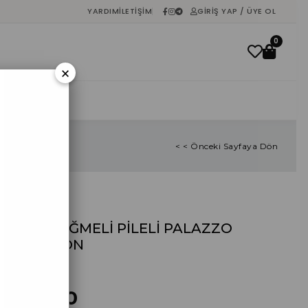
YARDIM
İLETIŞIM
GIRIŞ YAP / ÜYE OL
0
×
İNDIRIM
< < Önceki Sayfaya Dön
GOLD DÜĞMELİ PİLELİ PALAZZO
PANTOLON
%
40
İndirim
₺535,80