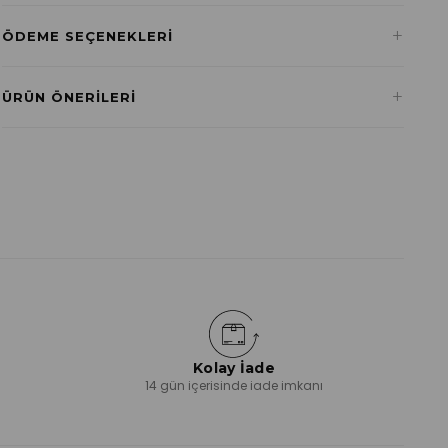
+
ÖDEME SEÇENEKLERI
Havale ile Ödeme
+
ÜRÜN ÖNERILERI
₺509,01
Kolay İade
ı
14 gün içerisinde iade imkanı