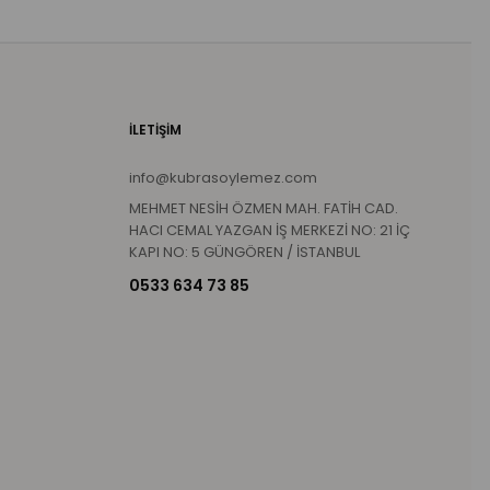
İLETİŞİM
info@kubrasoylemez.com
MEHMET NESİH ÖZMEN MAH. FATİH CAD.
HACI CEMAL YAZGAN İŞ MERKEZİ NO: 21 İÇ
KAPI NO: 5 GÜNGÖREN / İSTANBUL
0533 634 73 85