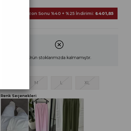
Sepette Sezon Sonu %40 + %25 İndirimi:
₺401,85
Ürün stoklarımızda kalmamıştır.
S
M
L
XL
Renk Seçenekleri