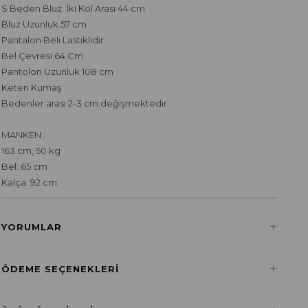
S Beden Bluz İki Kol Arası 44 cm
Bluz Uzunluk 57 cm
Pantalon Beli Lastiklidir
Bel Çevresi 64 Cm
Pantolon Uzunluk 108 cm
Keten Kumaş
Bedenler arası 2-3 cm değişmektedir.
MANKEN :
163 cm, 50 kg
Bel: 65 cm
Kalça: 92 cm
+
YORUMLAR
+
ÖDEME SEÇENEKLERI
Havale ile Ödeme