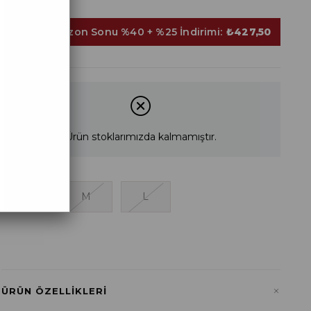
Sepette Sezon Sonu %40 + %25 İndirimi:
₺427,50
Ürün stoklarımızda kalmamıştır.
S
M
L
+
ÜRÜN ÖZELLIKLERI