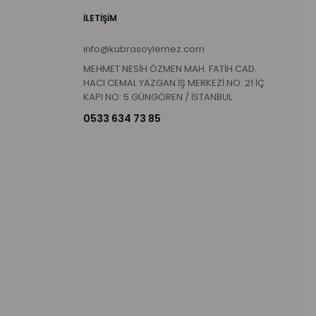
İLETİŞİM
info@kubrasoylemez.com
MEHMET NESİH ÖZMEN MAH. FATİH CAD.
HACI CEMAL YAZGAN İŞ MERKEZİ NO: 21 İÇ
KAPI NO: 5 GÜNGÖREN / İSTANBUL
0533 634 73 85