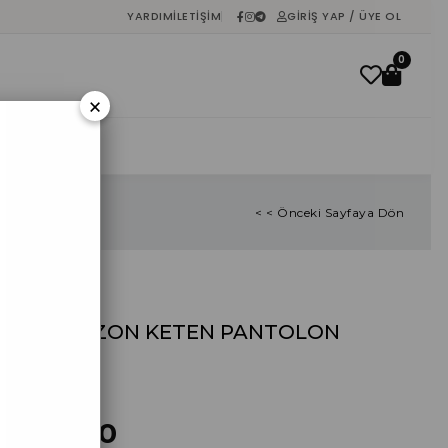
YARDIM
İLETIŞIM
GIRIŞ YAP / ÜYE OL
0
×
İNDIRIM
< < Önceki Sayfaya Dön
VİLMA VİZON KETEN PANTOLON
TAKIM
%
40
İndirim
₺570,00