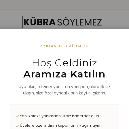
 GIYIM
ALT GIYIM
ALT-ÜST TAKIM
DIŞ GİYİM
AKSESUAR
%40 
AYRICALIKLI AILEMIZE
Hoş Geldiniz
IM
Aramıza Katılın
Üye olun; tarzınızı yansıtan yeni parçalara ilk siz
ulaşın, size özel ayrıcalıkların keyfini çıkarın.
Yeni koleksiyonlardan ilk siz haberdar olun
Üyelere özel indirim kuponlarını kaçırmayın