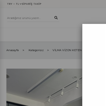
TRY - TL
SIPARIŞ TAKIP
YENİLER
ÜST
Anasayfa
Kategorisiz
VİLMA VİZON KETEN PANTOLON TAK