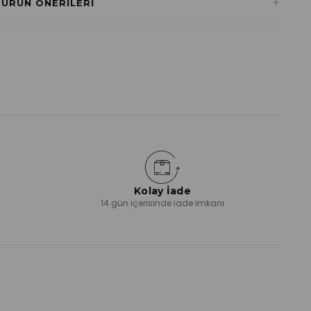
+
ÜRÜN ÖNERILERI
₺541,50
Kolay İade
ı
14 gün içerisinde iade imkanı