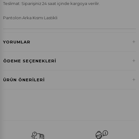
Teslimat: Siparişiniz 24 saat içinde kargoya verilir.
Pantolon Arka Kısmı Lastikli
+
YORUMLAR
+
ÖDEME SEÇENEKLERI
Havale ile Ödeme
+
ÜRÜN ÖNERILERI
₺1.191,30