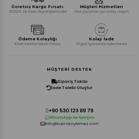
Ücretsiz Kargo Fırsatı
Müşteri Hizmetleri
3000TL Ve Üzeri Alışverişlerinizde
Hızlı çözümler için kolay ulaşım
Ödeme Kolaylığı
Kolay İade
Kredi kartına taksit imkanı
14 gün içerisinde iade imkanı
MÜŞTERI DESTEK
Sipariş Takibi
İade Talebi Oluştur
+90 530 123 89 79
WhatsApp ile İletişim
info@kubrasoylemez.com