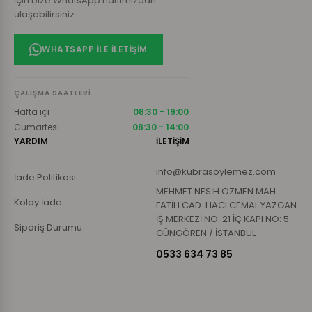
için bize WhatsApp hattımızdan
ulaşabilirsiniz.
WHATSAPP ILE İLETIŞIM
ÇALIŞMA SAATLERI
Hafta içi
08:30 - 19:00
Cumartesi
08:30 - 14:00
YARDIM
İLETİŞİM
info@kubrasoylemez.com
İade Politikası
MEHMET NESİH ÖZMEN MAH.
Kolay İade
FATİH CAD. HACI CEMAL YAZGAN
İŞ MERKEZİ NO: 21 İÇ KAPI NO: 5
Sipariş Durumu
GÜNGÖREN / İSTANBUL
0533 634 73 85