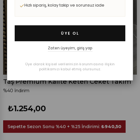
Hızlı sipariş, kolay takip ve sorunsuz iade
ÜYE OL
Zaten üyeyim, giriş yap
Üye olarak kişisel verilerinizin korunmasına ilişkin
politikamızı kabul etmiş olursunuz.
Taş Premium Kalite Keten Ceket Takım
%
40
İndirim
₺1.254,00
Sepette Sezon Sonu %40 + %25 İndirimi:
₺940,50