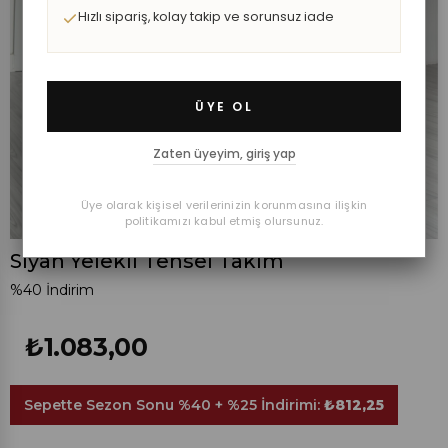
Hızlı sipariş, kolay takip ve sorunsuz iade
ÜYE OL
Zaten üyeyim, giriş yap
Üye olarak kişisel verilerinizin korunmasına ilişkin
politikamızı kabul etmiş olursunuz.
Siyah Yelekli Tensel Takım
%
40
İndirim
₺1.083,00
Sepette Sezon Sonu %40 + %25 İndirimi:
₺812,25