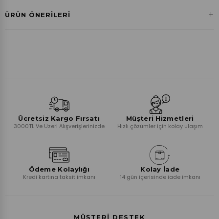
Havale ile Ödeme
+
ÜRÜN ÖNERILERI
₺1.028,85
Ücretsiz Kargo Fırsatı
Müşteri Hizmetleri
3000TL Ve Üzeri Alışverişlerinizde
Hızlı çözümler için kolay ulaşım
Ödeme Kolaylığı
Kolay İade
Kredi kartına taksit imkanı
14 gün içerisinde iade imkanı
MÜŞTERI DESTEK