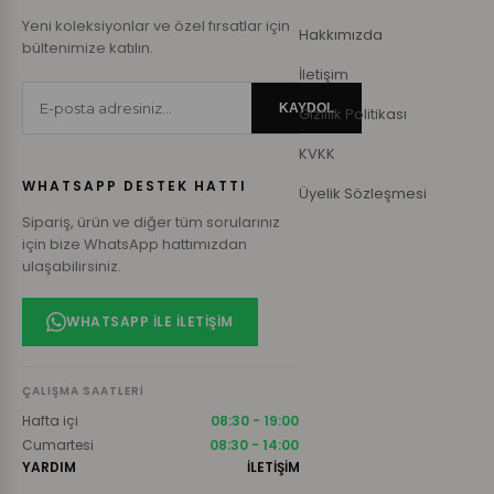
Yeni koleksiyonlar ve özel fırsatlar için
Hakkımızda
bültenimize katılın.
İletişim
KAYDOL
Gizlilik Politikası
KVKK
WHATSAPP DESTEK HATTI
Üyelik Sözleşmesi
Sipariş, ürün ve diğer tüm sorularınız
için bize WhatsApp hattımızdan
ulaşabilirsiniz.
WHATSAPP ILE İLETIŞIM
ÇALIŞMA SAATLERI
Hafta içi
08:30 - 19:00
Cumartesi
08:30 - 14:00
YARDIM
İLETİŞİM