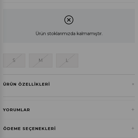
Ürün stoklarımızda kalmamıştır.
S
M
L
+
ÜRÜN ÖZELLIKLERI
+
YORUMLAR
+
ÖDEME SEÇENEKLERI