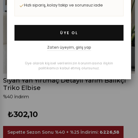
Hızlı sipariş, kolay takip ve sorunsuz iade
ÜYE OL
Zaten üyeyim, giriş yap
Üye olarak kişisel verilerinizin korunmasına ilişkin
politikamızı kabul etmiş olursunuz.
Siyah Yan Yırtmaç Detaylı Yarım Balıkçı
Triko Elbise
%
40
İndirim
₺302,10
Sepette Sezon Sonu %40 + %25 İndirimi:
₺226,58