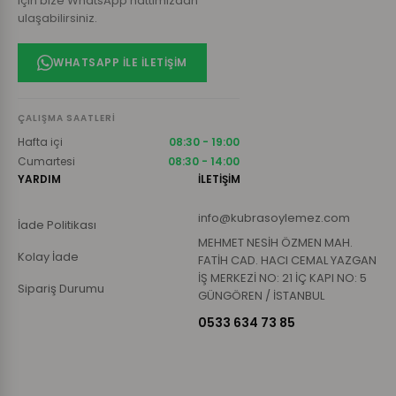
için bize WhatsApp hattımızdan
ulaşabilirsiniz.
WHATSAPP ILE İLETIŞIM
ÇALIŞMA SAATLERI
Hafta içi
08:30 - 19:00
Cumartesi
08:30 - 14:00
YARDIM
İLETİŞİM
info@kubrasoylemez.com
İade Politikası
MEHMET NESİH ÖZMEN MAH.
Kolay İade
FATİH CAD. HACI CEMAL YAZGAN
İŞ MERKEZİ NO: 21 İÇ KAPI NO: 5
Sipariş Durumu
GÜNGÖREN / İSTANBUL
0533 634 73 85