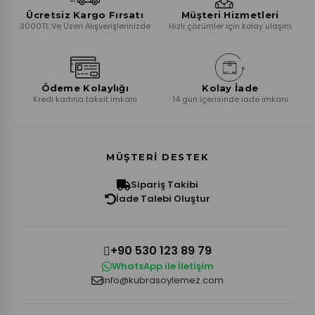
Ücretsiz Kargo Fırsatı
Müşteri Hizmetleri
3000TL Ve Üzeri Alışverişlerinizde
Hızlı çözümler için kolay ulaşım
Ödeme Kolaylığı
Kolay İade
Kredi kartına taksit imkanı
14 gün içerisinde iade imkanı
MÜŞTERI DESTEK
Sipariş Takibi
İade Talebi Oluştur
+90 530 123 89 79
WhatsApp ile İletişim
info@kubrasoylemez.com