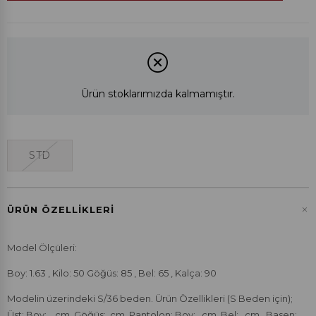
Ürün stoklarımızda kalmamıştır.
STD
+
ÜRÜN ÖZELLIKLERI
Model Ölçüleri:
Boy: 1.63 , Kilo: 50 Göğüs: 85 , Bel: 65 , Kalça: 90
Modelin üzerindeki S/36 beden. Ürün Özellikleri (S Beden için);
Üst; Boy: cm. Göğüs: cm. Pantolon; Boy: cm. Bel: cm . Basen: