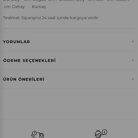
cm. Detay: . Kumaş:
Teslimat: Siparişiniz 24 saat içinde kargoya verilir.
+
YORUMLAR
+
ÖDEME SEÇENEKLERI
Havale ile Ödeme
+
ÜRÜN ÖNERILERI
₺287,00