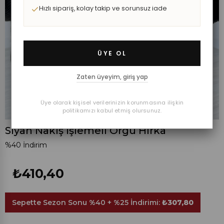
Hızlı sipariş, kolay takip ve sorunsuz iade
ÜYE OL
Zaten üyeyim, giriş yap
Üye olarak kişisel verilerinizin korunmasına ilişkin
politikamızı kabul etmiş olursunuz.
Siyah Nakış İşlemeli Örgü Hırka
%
40
İndirim
₺410,40
Sepette Sezon Sonu %40 + %25 İndirimi:
₺307,80