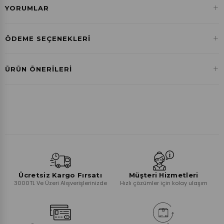
+
YORUMLAR
+
ÖDEME SEÇENEKLERI
Havale ile Ödeme
+
ÜRÜN ÖNERILERI
₺389,88
Ücretsiz Kargo Fırsatı
Müşteri Hizmetleri
3000TL Ve Üzeri Alışverişlerinizde
Hızlı çözümler için kolay ulaşım