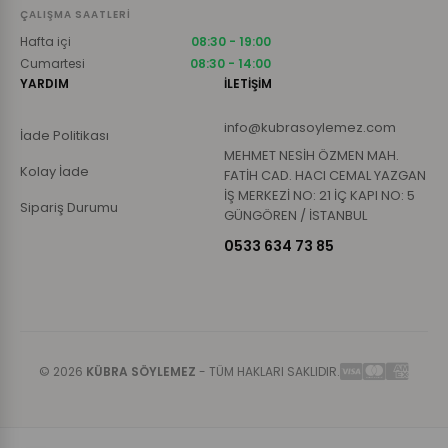
ÇALIŞMA SAATLERI
Hafta içi
08:30 - 19:00
Cumartesi
08:30 - 14:00
YARDIM
İLETİŞİM
info@kubrasoylemez.com
İade Politikası
MEHMET NESİH ÖZMEN MAH.
Kolay İade
FATİH CAD. HACI CEMAL YAZGAN
İŞ MERKEZİ NO: 21 İÇ KAPI NO: 5
Sipariş Durumu
GÜNGÖREN / İSTANBUL
0533 634 73 85
© 2026
KÜBRA SÖYLEMEZ
- TÜM HAKLARI SAKLIDIR.