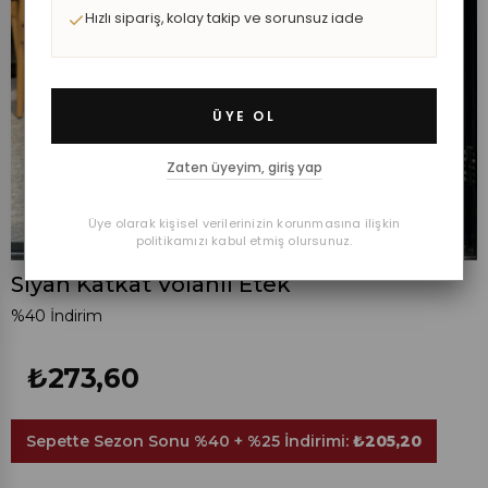
Hızlı sipariş, kolay takip ve sorunsuz iade
ÜYE OL
Zaten üyeyim, giriş yap
Üye olarak kişisel verilerinizin korunmasına ilişkin
politikamızı kabul etmiş olursunuz.
Siyah Katkat Volanlı Etek
%
40
İndirim
₺273,60
Sepette Sezon Sonu %40 + %25 İndirimi:
₺205,20