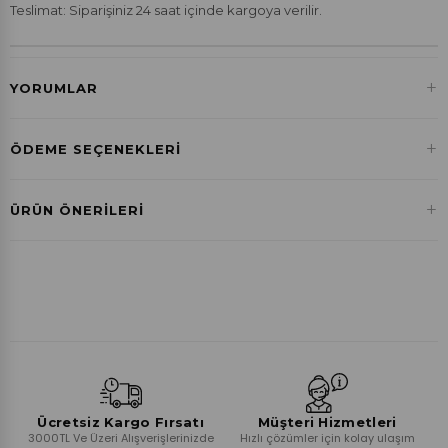
Teslimat: Siparişiniz 24 saat içinde kargoya verilir.
+
YORUMLAR
+
ÖDEME SEÇENEKLERI
Havale ile Ödeme
+
ÜRÜN ÖNERILERI
₺259,92
Ücretsiz Kargo Fırsatı
Müşteri Hizmetleri
3000TL Ve Üzeri Alışverişlerinizde
Hızlı çözümler için kolay ulaşım