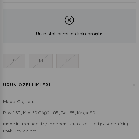
Ürün stoklarımızda kalmamıştır.
S
M
L
+
ÜRÜN ÖZELLIKLERI
Model Ölçüleri:
Boy: 1.63 , Kilo: 50 Göğüs: 85 , Bel: 65 , Kalça: 90
Modelin üzerindeki S/36 beden. Ürün Özellikleri (S Beden için);
Etek Boy: 42 cm