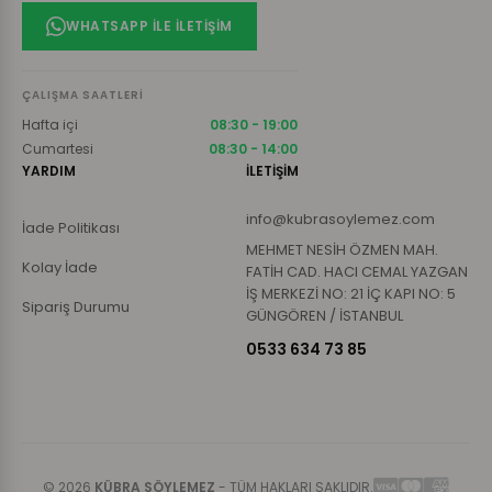
WHATSAPP ILE İLETIŞIM
ÇALIŞMA SAATLERI
Hafta içi
08:30 - 19:00
Cumartesi
08:30 - 14:00
YARDIM
İLETİŞİM
info@kubrasoylemez.com
İade Politikası
MEHMET NESİH ÖZMEN MAH.
Kolay İade
FATİH CAD. HACI CEMAL YAZGAN
İŞ MERKEZİ NO: 21 İÇ KAPI NO: 5
Sipariş Durumu
GÜNGÖREN / İSTANBUL
0533 634 73 85
© 2026
KÜBRA SÖYLEMEZ
- TÜM HAKLARI SAKLIDIR.