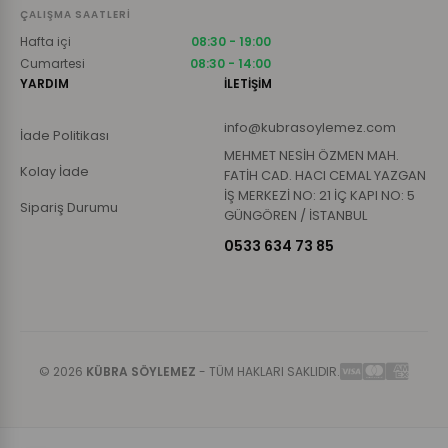
ÇALIŞMA SAATLERI
Hafta içi
08:30 - 19:00
Cumartesi
08:30 - 14:00
YARDIM
İLETİŞİM
info@kubrasoylemez.com
İade Politikası
MEHMET NESİH ÖZMEN MAH.
Kolay İade
FATİH CAD. HACI CEMAL YAZGAN
İŞ MERKEZİ NO: 21 İÇ KAPI NO: 5
Sipariş Durumu
GÜNGÖREN / İSTANBUL
0533 634 73 85
© 2026
KÜBRA SÖYLEMEZ
- TÜM HAKLARI SAKLIDIR.