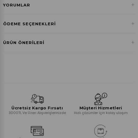
+
YORUMLAR
+
ÖDEME SEÇENEKLERI
Havale ile Ödeme
+
ÜRÜN ÖNERILERI
₺270,75
Ücretsiz Kargo Fırsatı
Müşteri Hizmetleri
3000TL Ve Üzeri Alışverişlerinizde
Hızlı çözümler için kolay ulaşım