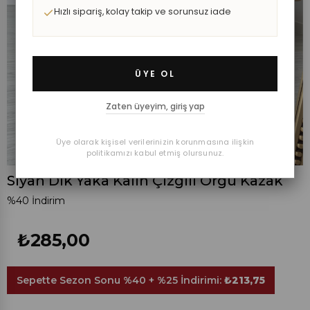
Hızlı sipariş, kolay takip ve sorunsuz iade
ÜYE OL
Zaten üyeyim, giriş yap
Üye olarak kişisel verilerinizin korunmasına ilişkin
politikamızı kabul etmiş olursunuz.
Siyah Dik Yaka Kalın Çizgili Örgü Kazak
%
40
İndirim
₺285,00
Sepette Sezon Sonu %40 + %25 İndirimi:
₺213,75