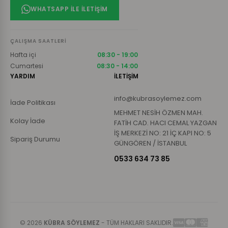
WHATSAPP ILE İLETIŞIM
ÇALIŞMA SAATLERI
Hafta içi
08:30 - 19:00
Cumartesi
08:30 - 14:00
YARDIM
İLETİŞİM
info@kubrasoylemez.com
İade Politikası
MEHMET NESİH ÖZMEN MAH.
Kolay İade
FATİH CAD. HACI CEMAL YAZGAN
İŞ MERKEZİ NO: 21 İÇ KAPI NO: 5
Sipariş Durumu
GÜNGÖREN / İSTANBUL
0533 634 73 85
© 2026
KÜBRA SÖYLEMEZ
- TÜM HAKLARI SAKLIDIR.