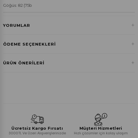
Göğüs: 82 (75b
+
YORUMLAR
+
ÖDEME SEÇENEKLERI
Havale ile Ödeme
+
ÜRÜN ÖNERILERI
₺0,00
Ücretsiz Kargo Fırsatı
Müşteri Hizmetleri
3000TL Ve Üzeri Alışverişlerinizde
Hızlı çözümler için kolay ulaşım