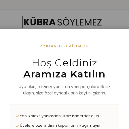
 GIYIM
ALT GIYIM
ALT-ÜST TAKIM
DIŞ GİYİM
AKSESUAR
%40 
AYRICALIKLI AILEMIZE
Hoş Geldiniz
t
Aramıza Katılın
Üye olun; tarzınızı yansıtan yeni parçalara ilk siz
ulaşın, size özel ayrıcalıkların keyfini çıkarın.
Yeni koleksiyonlardan ilk siz haberdar olun
Üyelere özel indirim kuponlarını kaçırmayın