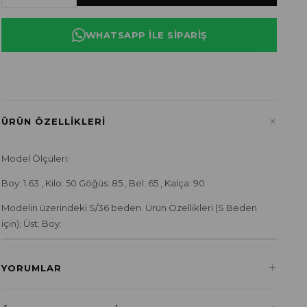
WHATSAPP ILE SIPARIŞ
+
ÜRÜN ÖZELLIKLERI
Model Ölçüleri:
Boy: 1.63 , Kilo: 50 Göğüs: 85 , Bel: 65 , Kalça: 90
Modelin üzerindeki S/36 beden. Ürün Özellikleri (S Beden
için); Üst; Boy:
+
YORUMLAR