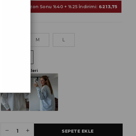
Sepette Sezon Sonu %40 + %25 İndirimi:
₺213,75
S
M
L
SİYAH
Renk Seçenekleri