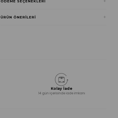
+
ÖDEME SEÇENEKLERI
Havale ile Ödeme
+
ÜRÜN ÖNERILERI
₺270,75
Kolay İade
ı
14 gün içerisinde iade imkanı