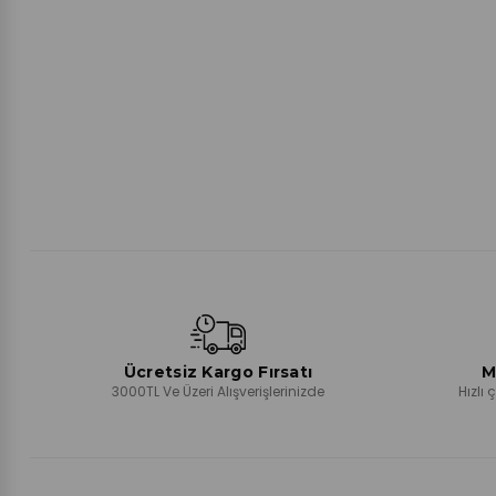
Ücretsiz Kargo Fırsatı
M
3000TL Ve Üzeri Alışverişlerinizde
Hızlı