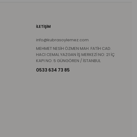
İLETİŞİM
info@kubrasoylemez.com
MEHMET NESİH ÖZMEN MAH. FATİH CAD.
HACI CEMAL YAZGAN İŞ MERKEZİ NO: 21 İÇ
KAPI NO: 5 GÜNGÖREN / İSTANBUL
0533 634 73 85