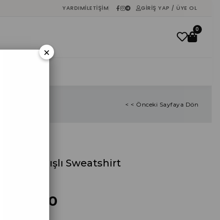
YARDIM
İLETIŞIM
GIRIŞ YAP / ÜYE OL
0
×
İNDIRIM
< < Önceki Sayfaya Dön
Çapa Nakışlı Sweatshirt
%
40
İndirim
₺285,00