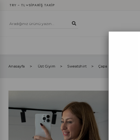
TRY - TL
SIPARIŞ TAKIP
YENİLER
ÜST
Anasayfa
Üst Giyim
Sweatshirt
Çapa Nakışlı Sweatshir