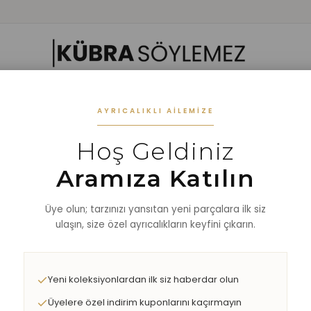
 GIYIM
ALT GIYIM
ALT-ÜST TAKIM
DIŞ GİYİM
AKSESUAR
%40 
AYRICALIKLI AILEMIZE
Hoş Geldiniz
laş Pamuklu Bisiklet Yaka Sweat
Aramıza Katılın
Üye olun; tarzınızı yansıtan yeni parçalara ilk siz
ulaşın, size özel ayrıcalıkların keyfini çıkarın.
Yeni koleksiyonlardan ilk siz haberdar olun
Üyelere özel indirim kuponlarını kaçırmayın