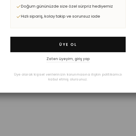
Doğum gününüzde size özel sürpriz hediyemiz
Hızlı sipariş, kolay takip ve sorunsuz iade
ÜYE OL
Zaten üyeyim, giriş yap
Üye olarak kişisel verilerinizin korunmasına ilişkin politikamızı
kabul etmiş olursunuz.