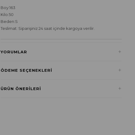
Boy:163
Kilo:50
Beden:S
Teslimat: Siparişiniz 24 saat içinde kargoya verilir.
+
YORUMLAR
+
ÖDEME SEÇENEKLERI
Havale ile Ödeme
+
ÜRÜN ÖNERILERI
₺81,23