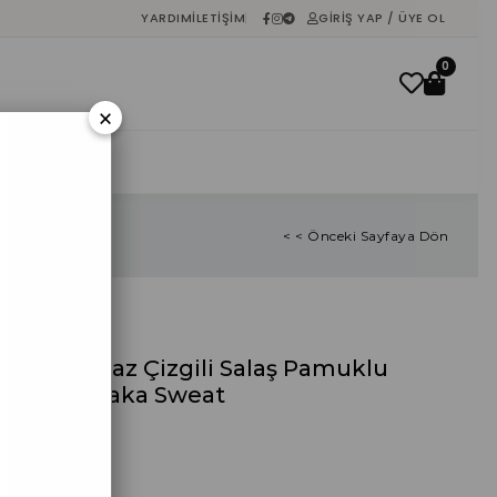
YARDIM
İLETIŞIM
GIRIŞ YAP / ÜYE OL
0
×
İNDIRIM
< < Önceki Sayfaya Dön
Siyah Beyaz Çizgili Salaş Pamuklu
Bisiklet Yaka Sweat
%
40
İndirim
₺85,50