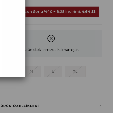
Sepette Sezon Sonu %40 + %25 İndirimi:
₺64,13
Ürün stoklarımızda kalmamıştır.
S
M
L
XL
+
ÜRÜN ÖZELLIKLERI