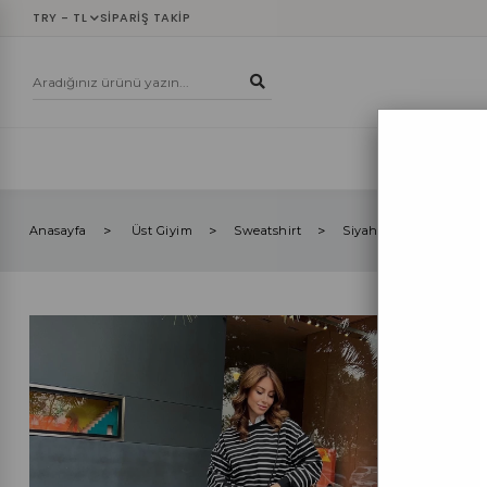
TRY - TL
SIPARIŞ TAKIP
YENİLER
ÜST
Anasayfa
Üst Giyim
Sweatshirt
Siyah Beyaz Çizgili Sa