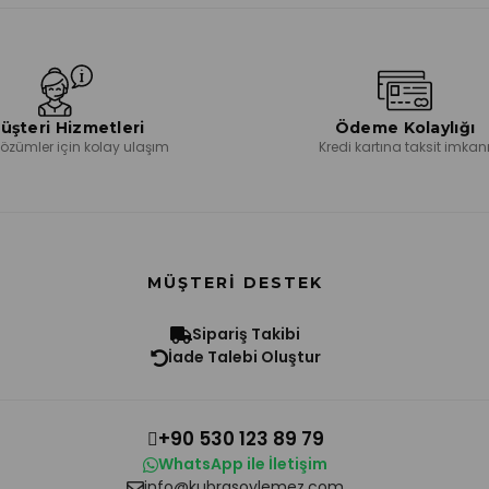
üşteri Hizmetleri
Ödeme Kolaylığı
 çözümler için kolay ulaşım
Kredi kartına taksit imkan
MÜŞTERI DESTEK
Sipariş Takibi
İade Talebi Oluştur
+90 530 123 89 79
WhatsApp ile İletişim
info@kubrasoylemez.com