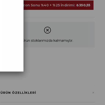
Sepette Sezon Sonu %40 + %25 İndirimi:
₺350,55
Ürün stoklarımızda kalmamıştır.
STD
+
ÜRÜN ÖZELLIKLERI