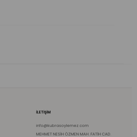
İLETİŞİM
info@kubrasoylemez.com
MEHMET NESİH ÖZMEN MAH. FATİH CAD.