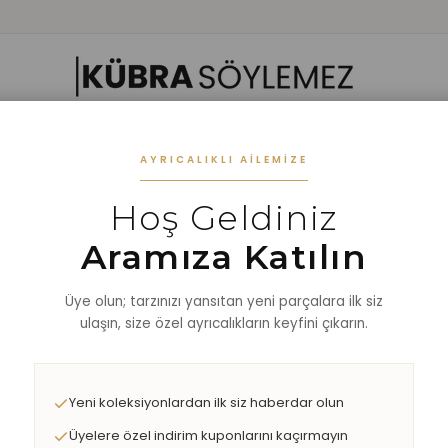
 GIYIM
ALT GIYIM
ALT-ÜST TAKIM
DIŞ GİYİM
AKSESUAR
%40 
AYRICALIKLI AILEMIZE
Hoş Geldiniz
Aramıza Katılın
Üye olun; tarzınızı yansıtan yeni parçalara ilk siz
ulaşın, size özel ayrıcalıkların keyfini çıkarın.
Yeni koleksiyonlardan ilk siz haberdar olun
Üyelere özel indirim kuponlarını kaçırmayın