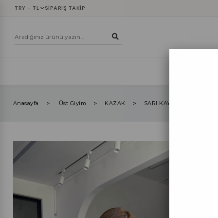
TRY - TL
SIPARIŞ TAKIP
YENİLER
ÜST
Anasayfa
Üst Giyim
KAZAK
SARI KAYIK YAKA TRİKO