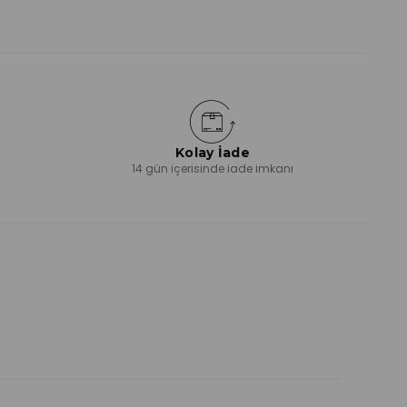
Kolay İade
ı
14 gün içerisinde iade imkanı