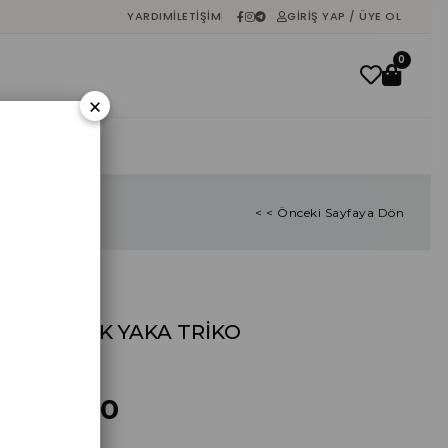
YARDIM
İLETIŞIM
GIRIŞ YAP / ÜYE OL
0
×
İNDIRIM
< < Önceki Sayfaya Dön
SARI KAYIK YAKA TRİKO
%
40
İndirim
₺467,40