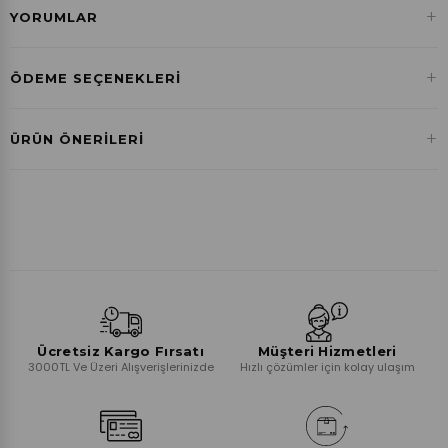
+
YORUMLAR
+
ÖDEME SEÇENEKLERI
Havale ile Ödeme
+
ÜRÜN ÖNERILERI
₺0,00
Ücretsiz Kargo Fırsatı
Müşteri Hizmetleri
3000TL Ve Üzeri Alışverişlerinizde
Hızlı çözümler için kolay ulaşım