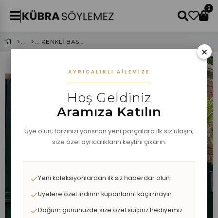
0
RENKLİ BASKILI DÜĞME DETAYLI ALT ÜST TAKIM
×
AYRICALIKLI AILEMIZE
Hoş Geldiniz
Aramıza Katılın
Üye olun; tarzınızı yansıtan yeni parçalara ilk siz ulaşın,
size özel ayrıcalıkların keyfini çıkarın.
Yeni koleksiyonlardan ilk siz haberdar olun
Üyelere özel indirim kuponlarını kaçırmayın
Doğum gününüzde size özel sürpriz hediyemiz