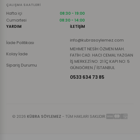
ÇALIŞMA SAATLERI
Hafta içi
08:30 - 19:00
Cumartesi
08:30 - 14:00
YARDIM
İLETİŞİM
info@kubrasoylemez.com
İade Politikası
MEHMET NESİH ÖZMEN MAH.
Kolay İade
FATİH CAD. HACI CEMAL YAZGAN
İŞ MERKEZİ NO: 21 İÇ KAPI NO: 5
Sipariş Durumu
GÜNGÖREN / İSTANBUL
0533 634 73 85
© 2026
KÜBRA SÖYLEMEZ
- TÜM HAKLARI SAKLIDIR.