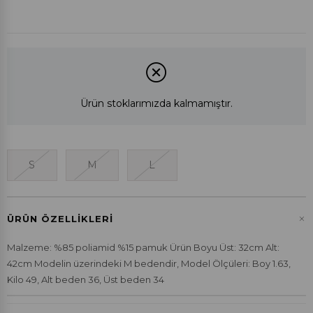
Ürün stoklarımızda kalmamıştır.
S
M
L
+
ÜRÜN ÖZELLIKLERI
Malzeme: %85 poliamid %15 pamuk Ürün Boyu Üst: 32cm Alt:
42cm Modelin üzerindeki M bedendir, Model Ölçüleri: Boy 1.63,
Kilo 49, Alt beden 36, Üst beden 34