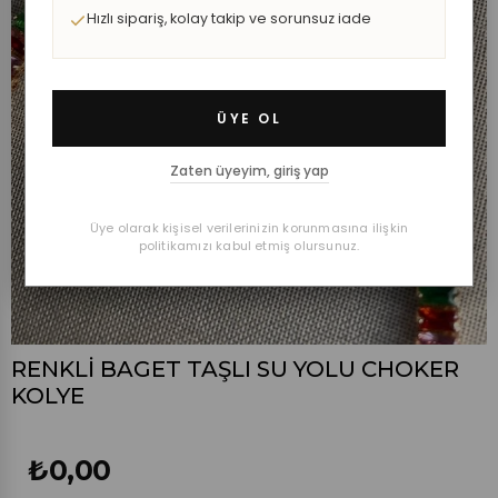
Hızlı sipariş, kolay takip ve sorunsuz iade
ÜYE OL
Zaten üyeyim, giriş yap
Üye olarak kişisel verilerinizin korunmasına ilişkin
politikamızı kabul etmiş olursunuz.
RENKLİ BAGET TAŞLI SU YOLU CHOKER
KOLYE
₺0,00