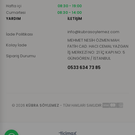
Hafta içi
08:30 - 19:00
Cumartesi
08:30 - 14:00
YARDIM
İLETİŞİM
info@kubrasoylemez.com
İade Politikası
MEHMET NESİH ÖZMEN MAH.
Kolay İade
FATİH CAD. HACI CEMAL YAZGAN
İŞ MERKEZİ NO: 21 İÇ KAPI NO: 5
Sipariş Durumu
GÜNGÖREN / İSTANBUL
0533 634 73 85
© 2026
KÜBRA SÖYLEMEZ
- TÜM HAKLARI SAKLIDIR.