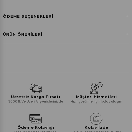
+
ÖDEME SEÇENEKLERI
Havale ile Ödeme
+
ÜRÜN ÖNERILERI
₺0,00
Ücretsiz Kargo Fırsatı
Müşteri Hizmetleri
3000TL Ve Üzeri Alışverişlerinizde
Hızlı çözümler için kolay ulaşım
Ödeme Kolaylığı
Kolay İade
Kredi kartına taksit imkanı
14 gün içerisinde iade imkanı