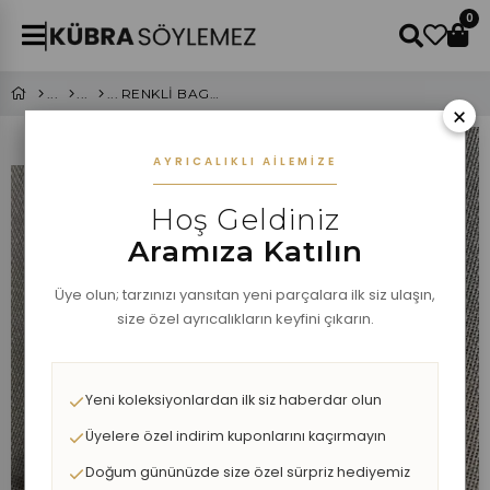
0
RENKLİ BAGET TAŞLI SU YOLU CHOKER KOLYE
×
AYRICALIKLI AILEMIZE
Hoş Geldiniz
Aramıza Katılın
Üye olun; tarzınızı yansıtan yeni parçalara ilk siz ulaşın,
size özel ayrıcalıkların keyfini çıkarın.
Yeni koleksiyonlardan ilk siz haberdar olun
Üyelere özel indirim kuponlarını kaçırmayın
Doğum gününüzde size özel sürpriz hediyemiz