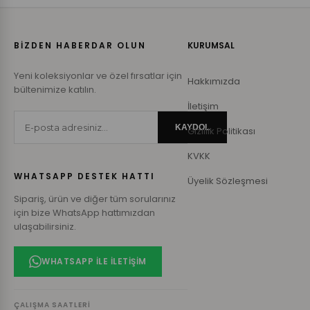
BİZDEN HABERDAR OLUN
KURUMSAL
Yeni koleksiyonlar ve özel fırsatlar için
Hakkımızda
bültenimize katılın.
İletişim
KAYDOL
Gizlilik Politikası
KVKK
WHATSAPP DESTEK HATTI
Üyelik Sözleşmesi
Sipariş, ürün ve diğer tüm sorularınız
için bize WhatsApp hattımızdan
ulaşabilirsiniz.
WHATSAPP ILE İLETIŞIM
ÇALIŞMA SAATLERI