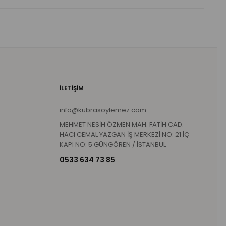
İLETİŞİM
info@kubrasoylemez.com
MEHMET NESİH ÖZMEN MAH. FATİH CAD.
HACI CEMAL YAZGAN İŞ MERKEZİ NO: 21 İÇ
KAPI NO: 5 GÜNGÖREN / İSTANBUL
0533 634 73 85