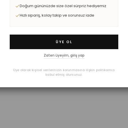
Doğum gününüzde size özel sürpriz hediyemiz
Hızlı sipariş, kolay takip ve sorunsuz iade
ÜYE OL
Zaten üyeyim, giriş yap
Üye olarak kişisel verilerinizin korunmasına ilişkin politikamızı
kabul etmiş olursunuz.