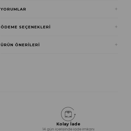
+
YORUMLAR
+
ÖDEME SEÇENEKLERI
Havale ile Ödeme
+
ÜRÜN ÖNERILERI
₺0,00
Kolay İade
ı
14 gün içerisinde iade imkanı