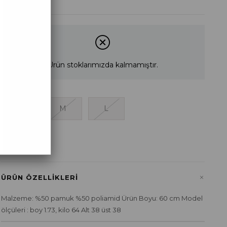
Ürün stoklarımızda kalmamıştır.
S
M
L
+
ÜRÜN ÖZELLIKLERI
Malzeme: %50 pamuk %50 poliamid Ürün Boyu: 60 cm Model
ölçüleri : boy 1.73, kilo 64 Alt 38 üst 38