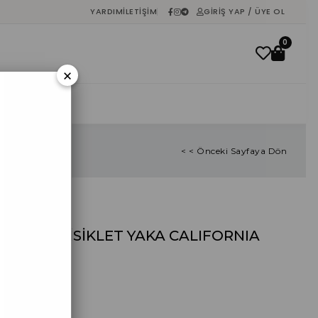
YARDIM
İLETIŞIM
GIRIŞ YAP / ÜYE OL
0
×
İNDIRIM
< < Önceki Sayfaya Dön
PUDRA BİSİKLET YAKA CALIFORNIA
SWEAT
₺0,00