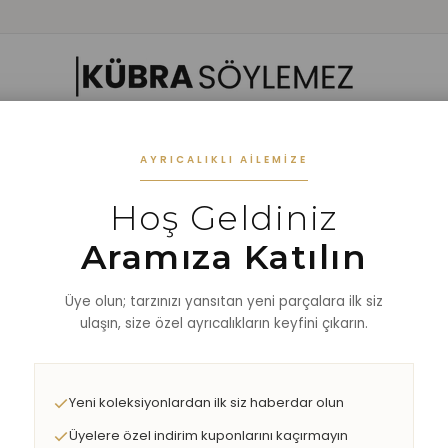
 GIYIM
ALT GIYIM
ALT-ÜST TAKIM
DIŞ GİYİM
AKSESUAR
%40 
AYRICALIKLI AILEMIZE
Hoş Geldiniz
A CALIFORNIA SWEAT
Aramıza Katılın
Üye olun; tarzınızı yansıtan yeni parçalara ilk siz
ulaşın, size özel ayrıcalıkların keyfini çıkarın.
Yeni koleksiyonlardan ilk siz haberdar olun
Üyelere özel indirim kuponlarını kaçırmayın