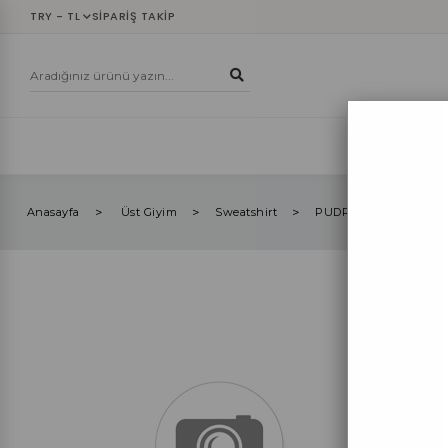
TRY - TL
SIPARIŞ TAKIP
YENİLER
ÜST
Anasayfa
Üst Giyim
Sweatshirt
PUDRA BİSİKLET YAK