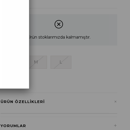
Ürün stoklarımızda kalmamıştır.
S
M
L
+
ÜRÜN ÖZELLIKLERI
+
YORUMLAR