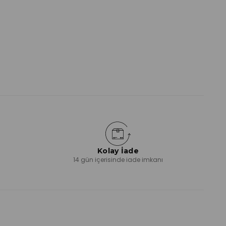
Kolay İade
ı
14 gün içerisinde iade imkanı