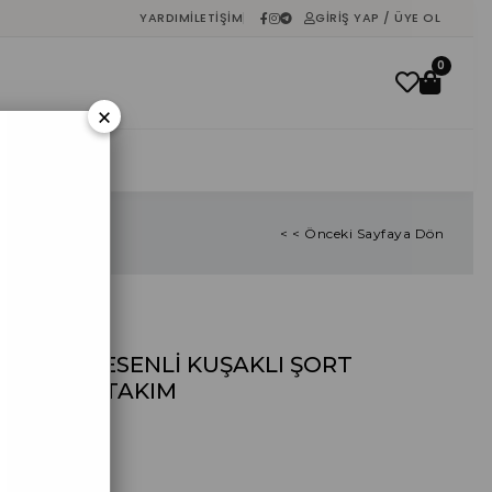
YARDIM
İLETIŞIM
GIRIŞ YAP / ÜYE OL
0
×
İNDIRIM
< < Önceki Sayfaya Dön
LİMON DESENLİ KUŞAKLI ŞORT
KİMONA TAKIM
₺0,00