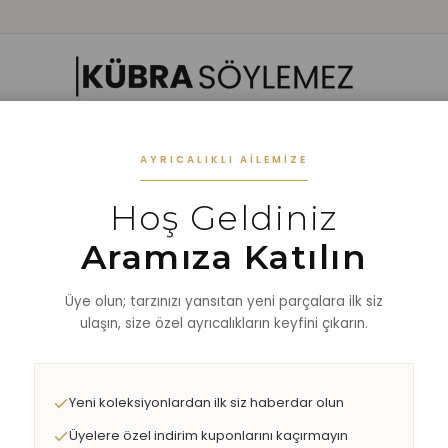
 GIYIM
ALT GIYIM
ALT-ÜST TAKIM
DIŞ GİYİM
AKSESUAR
%40 
AYRICALIKLI AILEMIZE
Hoş Geldiniz
NA TAKIM
Aramıza Katılın
Üye olun; tarzınızı yansıtan yeni parçalara ilk siz
ulaşın, size özel ayrıcalıkların keyfini çıkarın.
Yeni koleksiyonlardan ilk siz haberdar olun
Üyelere özel indirim kuponlarını kaçırmayın