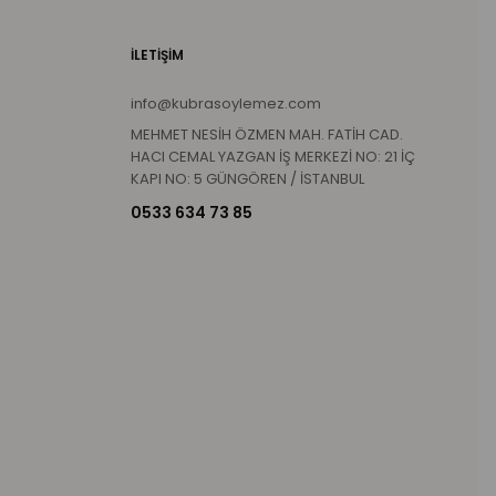
İLETİŞİM
info@kubrasoylemez.com
MEHMET NESİH ÖZMEN MAH. FATİH CAD.
HACI CEMAL YAZGAN İŞ MERKEZİ NO: 21 İÇ
KAPI NO: 5 GÜNGÖREN / İSTANBUL
0533 634 73 85