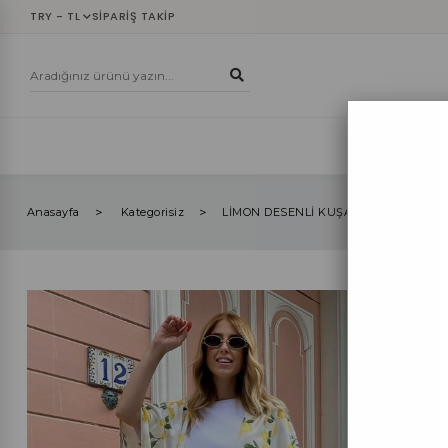
TRY - TL
SIPARIŞ TAKIP
YENİLER
ÜST
Anasayfa
Kategorisiz
LİMON DESENLİ KUŞAKLI ŞORT KİMO