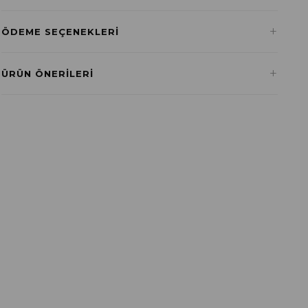
+
ÖDEME SEÇENEKLERI
Havale ile Ödeme
+
ÜRÜN ÖNERILERI
₺0,00