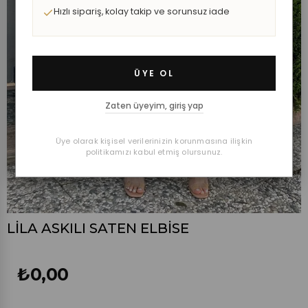
Hızlı sipariş, kolay takip ve sorunsuz iade
ÜYE OL
Zaten üyeyim, giriş yap
Üye olarak kişisel verilerinizin korunmasına ilişkin
politikamızı kabul etmiş olursunuz.
LİLA ASKILI SATEN ELBİSE
₺0,00