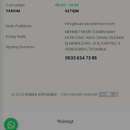
Cumartesi
08:30 - 14:00
YARDIM
İLETİŞİM
info@kubrasoylemez.com
İade Politikası
MEHMET NESİH ÖZMEN MAH.
Kolay İade
FATİH CAD. HACI CEMAL YAZGAN
İŞ MERKEZİ NO: 21 İÇ KAPI NO: 5
Sipariş Durumu
GÜNGÖREN / İSTANBUL
0533 634 73 85
© 2026
KÜBRA SÖYLEMEZ
- TÜM HAKLARI SAKLIDIR.