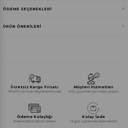
+
ÖDEME SEÇENEKLERI
Havale ile Ödeme
+
ÜRÜN ÖNERILERI
₺0,00
Ücretsiz Kargo Fırsatı
Müşteri Hizmetleri
3000TL Ve Üzeri Alışverişlerinizde
Hızlı çözümler için kolay ulaşım
Ödeme Kolaylığı
Kolay İade
Kredi kartına taksit imkanı
14 gün içerisinde iade imkanı