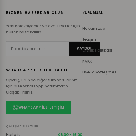
BİZDEN HABERDAR OLUN
KURUMSAL
Yeni koleksiyonlar ve özel fırsatlar için
Hakkımızda
bültenimize katılın.
İletişim
KAYDOL
Gizlilik Politikası
KVKK
WHATSAPP DESTEK HATTI
Üyelik Sözleşmesi
Sipariş, ürün ve diğer tüm sorularınız
için bize WhatsApp hattımızdan
ulaşabilirsiniz.
WHATSAPP ILE İLETIŞIM
ÇALIŞMA SAATLERI
Hafta içi
08:30 - 19:00