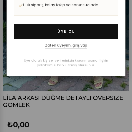
Hızlı sipariş, kolay takip ve sorunsuz iade
ÜYE OL
Zaten üyeyim, giriş yap
Üye olarak kişisel verilerinizin korunmasına ilişkin
politikamızı kabul etmiş olursunuz.
LİLA ARKASI DÜĞME DETAYLI OVERSIZE
GÖMLEK
₺0,00