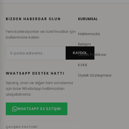
BİZDEN HABERDAR OLUN
KURUMSAL
Yeni koleksiyonlar ve özel fırsatlar için
Hakkımızda
bültenimize katılın.
İletişim
KAYDOL
Gizlilik Politikası
KVKK
WHATSAPP DESTEK HATTI
Üyelik Sözleşmesi
Sipariş, ürün ve diğer tüm sorularınız
için bize WhatsApp hattımızdan
ulaşabilirsiniz.
WHATSAPP ILE İLETIŞIM
ÇALIŞMA SAATLERI