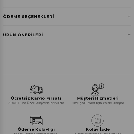
+
ÖDEME SEÇENEKLERI
Havale ile Ödeme
+
ÜRÜN ÖNERILERI
₺0,00
Ücretsiz Kargo Fırsatı
Müşteri Hizmetleri
3000TL Ve Üzeri Alışverişlerinizde
Hızlı çözümler için kolay ulaşım
Ödeme Kolaylığı
Kolay İade
Kredi kartına taksit imkanı
14 gün içerisinde iade imkanı