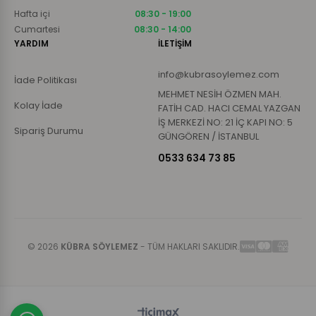
Hafta içi
08:30 - 19:00
Cumartesi
08:30 - 14:00
YARDIM
İLETİŞİM
info@kubrasoylemez.com
İade Politikası
MEHMET NESİH ÖZMEN MAH.
Kolay İade
FATİH CAD. HACI CEMAL YAZGAN
İŞ MERKEZİ NO: 21 İÇ KAPI NO: 5
Sipariş Durumu
GÜNGÖREN / İSTANBUL
0533 634 73 85
© 2026
KÜBRA SÖYLEMEZ
- TÜM HAKLARI SAKLIDIR.