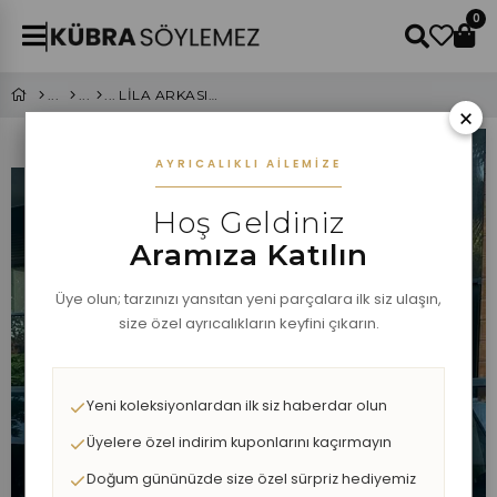
0
LİLA ARKASI DÜĞME DETAYLI OVERSIZE GÖMLEK
×
AYRICALIKLI AILEMIZE
Hoş Geldiniz
Aramıza Katılın
Üye olun; tarzınızı yansıtan yeni parçalara ilk siz ulaşın,
size özel ayrıcalıkların keyfini çıkarın.
Yeni koleksiyonlardan ilk siz haberdar olun
Üyelere özel indirim kuponlarını kaçırmayın
Doğum gününüzde size özel sürpriz hediyemiz