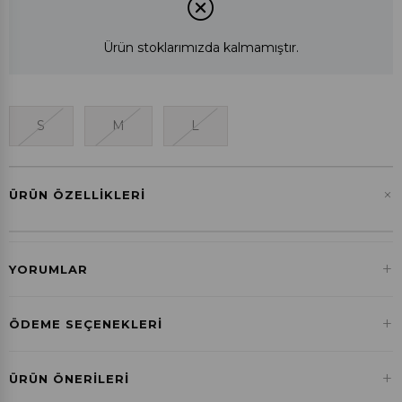
Ürün stoklarımızda kalmamıştır.
S
M
L
+
ÜRÜN ÖZELLIKLERI
+
YORUMLAR
+
ÖDEME SEÇENEKLERI
Havale ile Ödeme
+
ÜRÜN ÖNERILERI
₺0,00