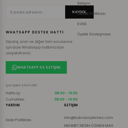
İletişim
KAYDOL
Gizlilik Politikası
KVKK
WHATSAPP DESTEK HATTI
Üyelik Sözleşmesi
Sipariş, ürün ve diğer tüm sorularınız
için bize WhatsApp hattımızdan
ulaşabilirsiniz.
WHATSAPP ILE İLETIŞIM
ÇALIŞMA SAATLERI
Hafta içi
08:30 - 19:00
Cumartesi
08:30 - 14:00
YARDIM
İLETİŞİM
info@kubrasoylemez.com
İade Politikası
MEHMET NESİH ÖZMEN MAH.