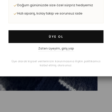
Doğum gününüzde size özel sürpriz hediyemiz
Hızlı sipariş, kolay takip ve sorunsuz iade
ÜYE OL
Zaten üyeyim, giriş yap
Üye olarak kişisel verilerinizin korunmasına ilişkin politikamızı
kabul etmiş olursunuz.