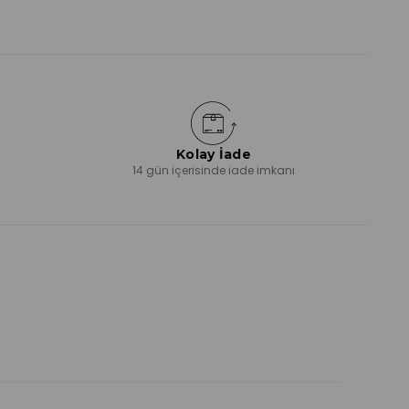
Kolay İade
ı
14 gün içerisinde iade imkanı