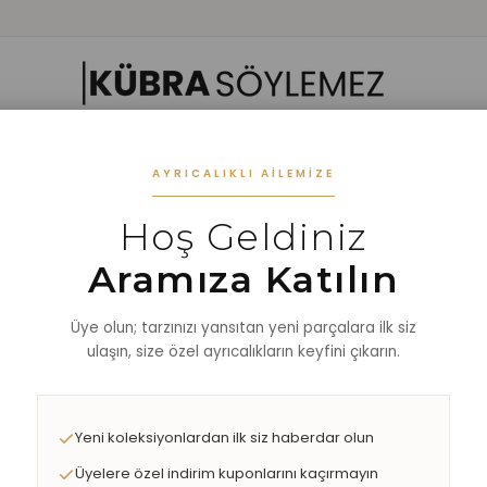
 GIYIM
ALT GIYIM
ALT-ÜST TAKIM
DIŞ GİYİM
AKSESUAR
%40 
AYRICALIKLI AILEMIZE
Hoş Geldiniz
d Düğmeli Hırka
Aramıza Katılın
Üye olun; tarzınızı yansıtan yeni parçalara ilk siz
ulaşın, size özel ayrıcalıkların keyfini çıkarın.
Yeni koleksiyonlardan ilk siz haberdar olun
Üyelere özel indirim kuponlarını kaçırmayın