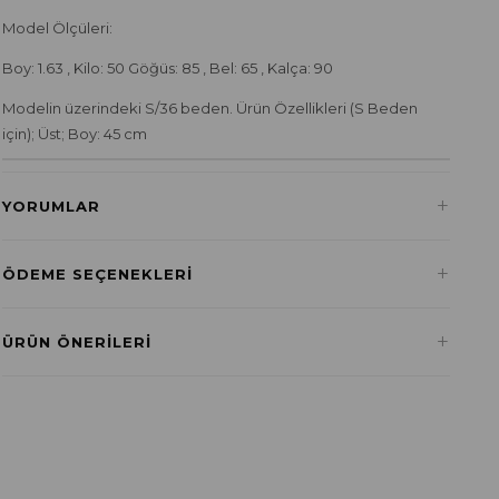
Model Ölçüleri:
Boy: 1.63 , Kilo: 50 Göğüs: 85 , Bel: 65 , Kalça: 90
Modelin üzerindeki S/36 beden. Ürün Özellikleri (S Beden
için); Üst; Boy: 45 cm
+
YORUMLAR
+
ÖDEME SEÇENEKLERI
Havale ile Ödeme
+
ÜRÜN ÖNERILERI
₺270,75