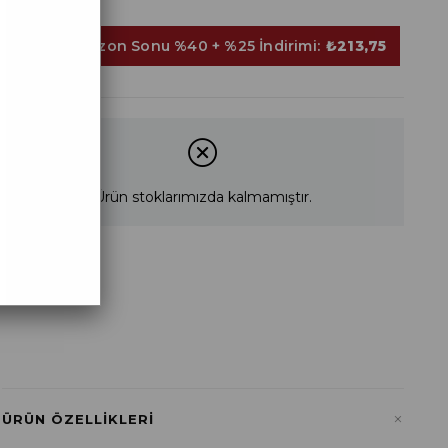
Sepette Sezon Sonu %40 + %25 İndirimi:
₺213,75
Ürün stoklarımızda kalmamıştır.
STD
+
ÜRÜN ÖZELLIKLERI