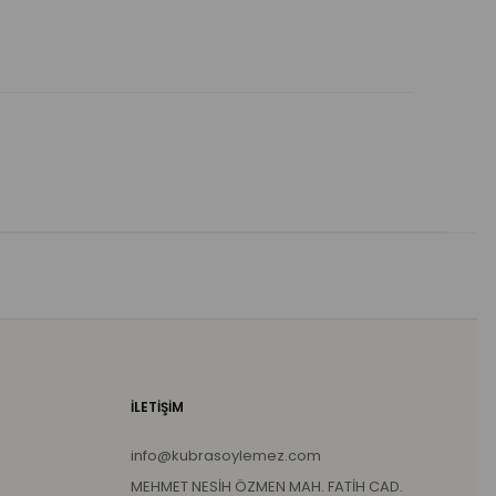
İLETİŞİM
info@kubrasoylemez.com
MEHMET NESİH ÖZMEN MAH. FATİH CAD.