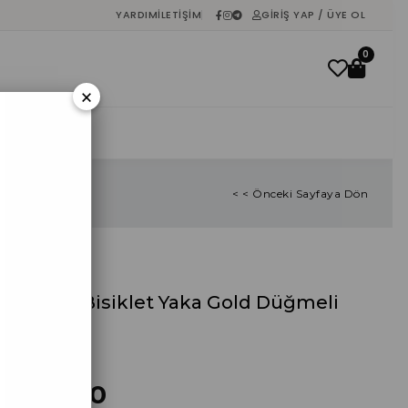
YARDIM
İLETIŞIM
GIRIŞ YAP / ÜYE OL
0
×
İNDIRIM
< < Önceki Sayfaya Dön
Lacivert Bisiklet Yaka Gold Düğmeli
Hırka
%
40
İndirim
₺285,00