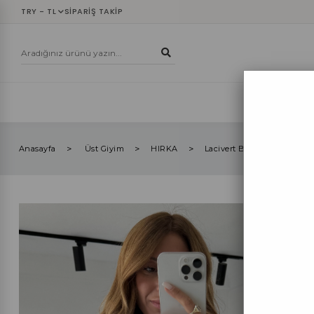
TRY - TL
SIPARIŞ TAKIP
YENİLER
ÜST
Anasayfa
Üst Giyim
HIRKA
Lacivert Bisiklet Yaka Gol