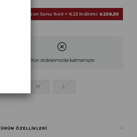
Sepette Sezon Sonu %40 + %25 İndirimi:
₺256,50
Ürün stoklarımızda kalmamıştır.
S
M
L
+
ÜRÜN ÖZELLIKLERI