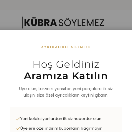
 GIYIM
ALT GIYIM
ALT-ÜST TAKIM
DIŞ GİYİM
AKSESUAR
%40 
AYRICALIKLI AILEMIZE
Hoş Geldiniz
aze Deri Mont
Aramıza Katılın
Üye olun; tarzınızı yansıtan yeni parçalara ilk siz
ulaşın, size özel ayrıcalıkların keyfini çıkarın.
Yeni koleksiyonlardan ilk siz haberdar olun
Üyelere özel indirim kuponlarını kaçırmayın