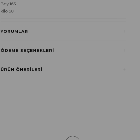
Boy 163
kilo 50
+
YORUMLAR
+
ÖDEME SEÇENEKLERI
Havale ile Ödeme
+
ÜRÜN ÖNERILERI
₺324,90