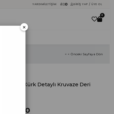
YARDIM
İLETIŞIM
GIRIŞ YAP / ÜYE OL
0
×
İNDIRIM
< < Önceki Sayfaya Dön
Krem İçi Kürk Detaylı Kruvaze Deri
Mont
%
40
İndirim
₺342,00