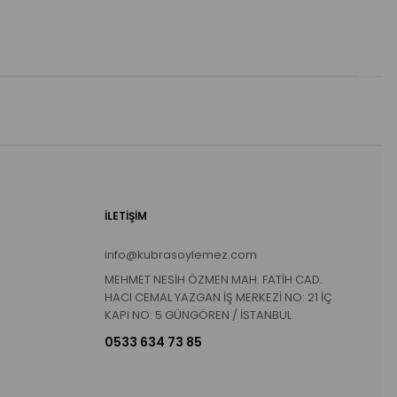
İLETİŞİM
info@kubrasoylemez.com
MEHMET NESİH ÖZMEN MAH. FATİH CAD.
HACI CEMAL YAZGAN İŞ MERKEZİ NO: 21 İÇ
KAPI NO: 5 GÜNGÖREN / İSTANBUL
0533 634 73 85