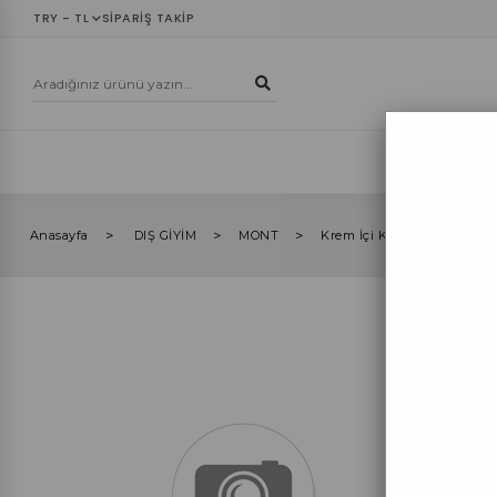
TRY - TL
SIPARIŞ TAKIP
YENİLER
ÜST
Anasayfa
DIŞ GİYİM
MONT
Krem İçi Kürk Detaylı Kruv