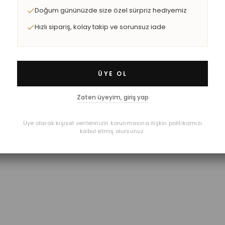
Doğum gününüzde size özel sürpriz hediyemiz
Hızlı sipariş, kolay takip ve sorunsuz iade
ÜYE OL
Zaten üyeyim, giriş yap
Üye olarak kişisel verilerinizin korunmasına ilişkin politikamızı
kabul etmiş olursunuz.