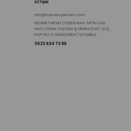
İLETİŞİM
info@kubrasoylemez.com
MEHMET NESİH ÖZMEN MAH. FATİH CAD.
HACI CEMAL YAZGAN İŞ MERKEZİ NO: 21 İÇ
KAPI NO: 5 GÜNGÖREN / İSTANBUL
0533 634 73 85