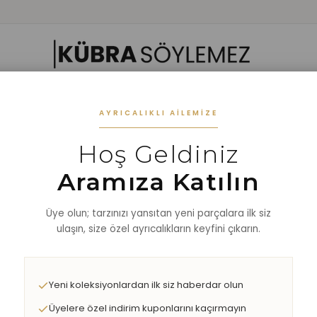
 GIYIM
ALT GIYIM
ALT-ÜST TAKIM
DIŞ GİYİM
AKSESUAR
%40 
AYRICALIKLI AILEMIZE
Hoş Geldiniz
Süveter
Aramıza Katılın
Üye olun; tarzınızı yansıtan yeni parçalara ilk siz
ulaşın, size özel ayrıcalıkların keyfini çıkarın.
Yeni koleksiyonlardan ilk siz haberdar olun
Üyelere özel indirim kuponlarını kaçırmayın