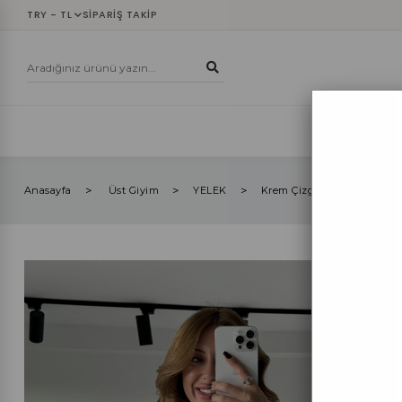
TRY - TL
SIPARIŞ TAKIP
YENİLER
ÜST
Anasayfa
Üst Giyim
YELEK
Krem Çizgili Gold Düğmeli 