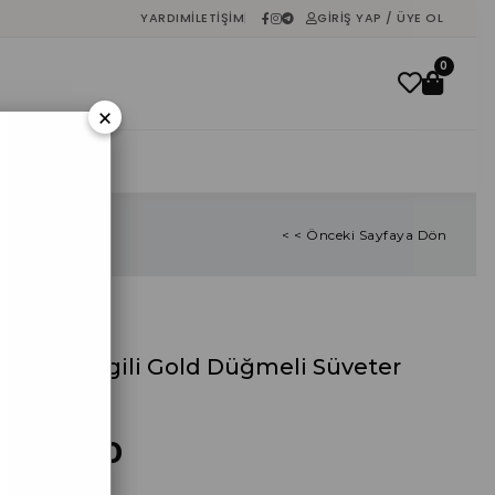
YARDIM
İLETIŞIM
GIRIŞ YAP / ÜYE OL
0
×
İNDIRIM
< < Önceki Sayfaya Dön
Krem Çizgili Gold Düğmeli Süveter
%
40
İndirim
₺193,80