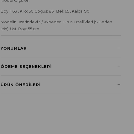
Model Ölçüleri:
Boy: 1.63 , Kilo: 50 Göğüs: 85 , Bel: 65 , Kalça: 90
Modelin üzerindeki S/36 beden. Ürün Özellikleri (S Beden
için); Üst; Boy: 55 cm
+
YORUMLAR
+
ÖDEME SEÇENEKLERI
Havale ile Ödeme
+
ÜRÜN ÖNERILERI
₺184,11