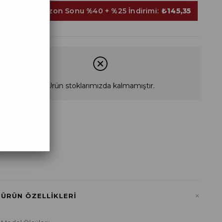
Sepette Sezon Sonu %40 + %25 İndirimi:
₺145,35
Ürün stoklarımızda kalmamıştır.
STD
+
ÜRÜN ÖZELLIKLERI