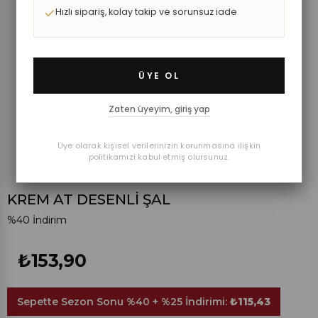
Hızlı sipariş, kolay takip ve sorunsuz iade
ÜYE OL
Zaten üyeyim, giriş yap
Üye olarak kişisel verilerinizin korunmasına ilişkin
politikamızı kabul etmiş olursunuz.
KREM AT DESENLİ ŞAL
%
40
İndirim
₺153,90
Sepette Sezon Sonu %40 + %25 İndirimi:
₺115,43