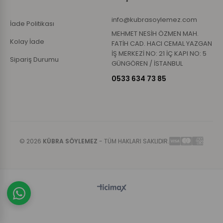
info@kubrasoylemez.com
İade Politikası
MEHMET NESİH ÖZMEN MAH.
Kolay İade
FATİH CAD. HACI CEMAL YAZGAN
İŞ MERKEZİ NO: 21 İÇ KAPI NO: 5
Sipariş Durumu
GÜNGÖREN / İSTANBUL
0533 634 73 85
© 2026
KÜBRA SÖYLEMEZ
- TÜM HAKLARI SAKLIDIR.