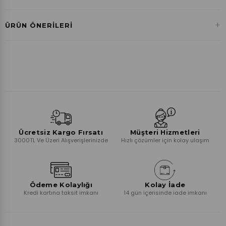
Havale ile Ödeme
+
ÜRÜN ÖNERILERI
₺146,21
Ücretsiz Kargo Fırsatı
Müşteri Hizmetleri
3000TL Ve Üzeri Alışverişlerinizde
Hızlı çözümler için kolay ulaşım
Ödeme Kolaylığı
Kolay İade
Kredi kartına taksit imkanı
14 gün içerisinde iade imkanı