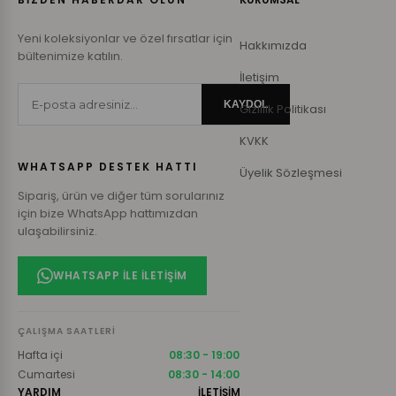
Yeni koleksiyonlar ve özel fırsatlar için
Hakkımızda
bültenimize katılın.
İletişim
KAYDOL
Gizlilik Politikası
KVKK
WHATSAPP DESTEK HATTI
Üyelik Sözleşmesi
Sipariş, ürün ve diğer tüm sorularınız
için bize WhatsApp hattımızdan
ulaşabilirsiniz.
WHATSAPP ILE İLETIŞIM
ÇALIŞMA SAATLERI
Hafta içi
08:30 - 19:00
Cumartesi
08:30 - 14:00
YARDIM
İLETİŞİM