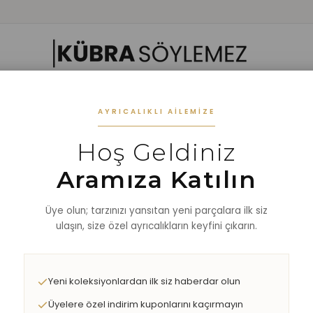
 GIYIM
ALT GIYIM
ALT-ÜST TAKIM
DIŞ GİYİM
AKSESUAR
%40 
AYRICALIKLI AILEMIZE
Hoş Geldiniz
LU BÜZGÜLÜ YIRTMAÇLI ELBİSE
Aramıza Katılın
Üye olun; tarzınızı yansıtan yeni parçalara ilk siz
ulaşın, size özel ayrıcalıkların keyfini çıkarın.
Yeni koleksiyonlardan ilk siz haberdar olun
Üyelere özel indirim kuponlarını kaçırmayın