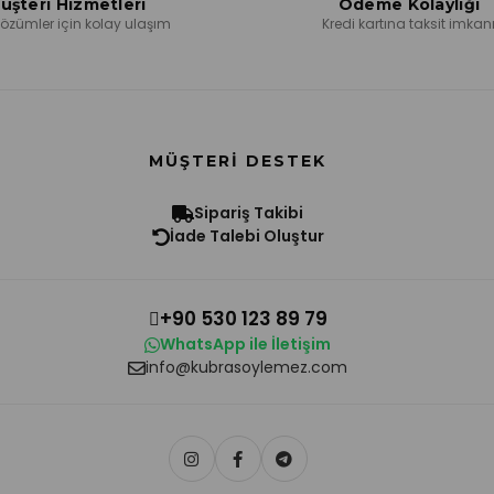
üşteri Hizmetleri
Ödeme Kolaylığı
 çözümler için kolay ulaşım
Kredi kartına taksit imkan
MÜŞTERI DESTEK
Sipariş Takibi
İade Talebi Oluştur
+90 530 123 89 79
WhatsApp ile İletişim
info@kubrasoylemez.com