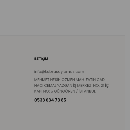
İLETİŞİM
info@kubrasoylemez.com
MEHMET NESİH ÖZMEN MAH. FATİH CAD.
HACI CEMAL YAZGAN İŞ MERKEZİ NO: 21 İÇ
KAPI NO: 5 GÜNGÖREN / İSTANBUL
0533 634 73 85