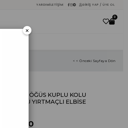
YARDIM
İLETIŞIM
GIRIŞ YAP / ÜYE OL
0
×
İNDIRIM
< < Önceki Sayfaya Dön
KIRMIZI GÖĞÜS KUPLU KOLU
BÜZGÜLÜ YIRTMAÇLI ELBİSE
%
40
İndirim
₺228,00