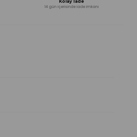
Kolay İade
ı
14 gün içerisinde iade imkanı