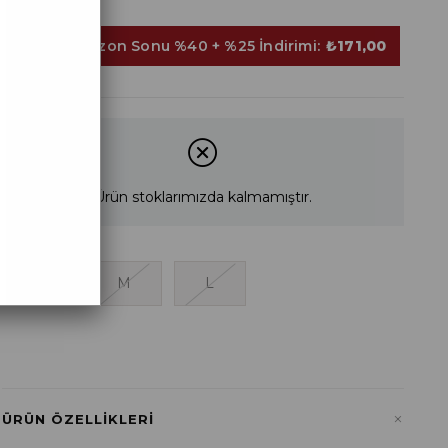
Sepette Sezon Sonu %40 + %25 İndirimi:
₺171,00
Ürün stoklarımızda kalmamıştır.
S
M
L
+
ÜRÜN ÖZELLIKLERI