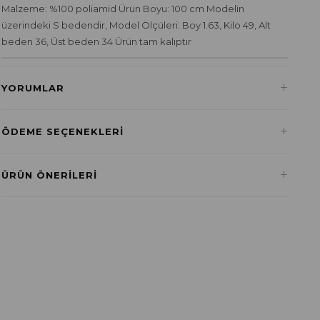
Malzeme: %100 poliamid Ürün Boyu: 100 cm Modelin
üzerindeki S bedendir, Model Ölçüleri: Boy 1.63, Kilo 49, Alt
beden 36, Üst beden 34 Ürün tam kalıptır
+
YORUMLAR
+
ÖDEME SEÇENEKLERI
Havale ile Ödeme
+
ÜRÜN ÖNERILERI
₺216,60