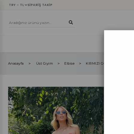
TRY - TL
SIPARIŞ TAKIP
YENİLER
ÜST
Anasayfa
Üst Giyim
Elbise
KIRMIZI GÖĞÜS KUPLU KO