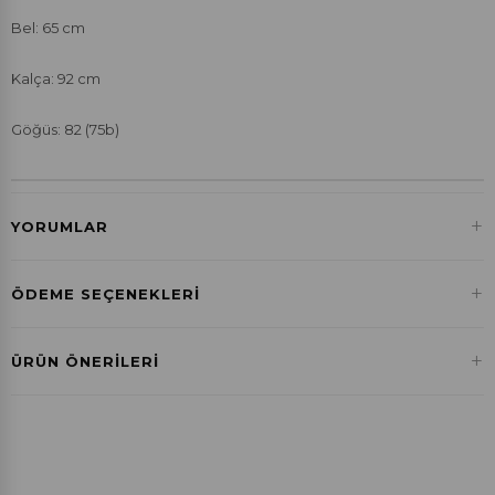
Bel: 65 cm
Kalça: 92 cm
Göğüs: 82 (75b)
+
YORUMLAR
+
ÖDEME SEÇENEKLERI
Havale ile Ödeme
+
ÜRÜN ÖNERILERI
₺259,92