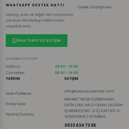
WHATSAPP DESTEK HATTI
Üyelik Sözleşmesi
Sipariş, ürün ve diğer tüm sorularınız
için bize WhatsApp hattımızdan
ulaşabilirsiniz.
WHATSAPP ILE İLETIŞIM
ÇALIŞMA SAATLERI
Hafta içi
08:30 - 19:00
Cumartesi
08:30 - 14:00
YARDIM
İLETİŞİM
info@kubrasoylemez.com
İade Politikası
MEHMET NESİH ÖZMEN MAH.
Kolay İade
FATİH CAD. HACI CEMAL YAZGAN
İŞ MERKEZİ NO: 21 İÇ KAPI NO: 5
Sipariş Durumu
GÜNGÖREN / İSTANBUL
0533 634 73 85