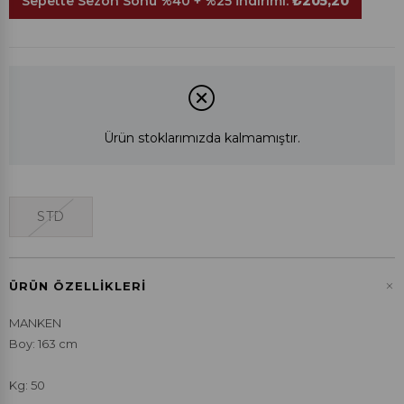
Sepette Sezon Sonu %40 + %25 İndirimi:
₺205,20
Ürün stoklarımızda kalmamıştır.
STD
+
ÜRÜN ÖZELLIKLERI
MANKEN
Boy: 163 cm
Kg: 50