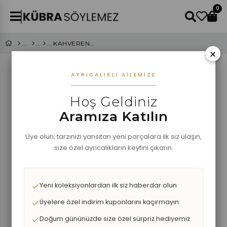
0
KAHVERENGİ YUMUŞAK DOKULU ÜÇGEN ŞAL
×
AYRICALIKLI AILEMIZE
Hoş Geldiniz
Aramıza Katılın
Üye olun; tarzınızı yansıtan yeni parçalara ilk siz ulaşın,
size özel ayrıcalıkların keyfini çıkarın.
Yeni koleksiyonlardan ilk siz haberdar olun
Üyelere özel indirim kuponlarını kaçırmayın
Doğum gününüzde size özel sürpriz hediyemiz