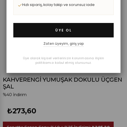
Hızlı sipariş, kolay takip ve sorunsuz iade
ÜYE OL
Zaten üyeyim, giriş yap
Üye olarak kişisel verilerinizin korunmasına ilişkin
politikamızı kabul etmiş olursunuz.
KAHVERENGİ YUMUŞAK DOKULU ÜÇGEN
ŞAL
%
40
İndirim
₺273,60