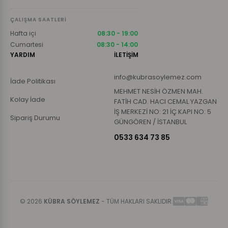
ÇALIŞMA SAATLERI
Hafta içi
08:30 - 19:00
Cumartesi
08:30 - 14:00
YARDIM
İLETİŞİM
info@kubrasoylemez.com
İade Politikası
MEHMET NESİH ÖZMEN MAH.
Kolay İade
FATİH CAD. HACI CEMAL YAZGAN
İŞ MERKEZİ NO: 21 İÇ KAPI NO: 5
Sipariş Durumu
GÜNGÖREN / İSTANBUL
0533 634 73 85
© 2026
KÜBRA SÖYLEMEZ
- TÜM HAKLARI SAKLIDIR.