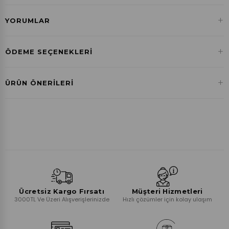
+
YORUMLAR
+
ÖDEME SEÇENEKLERI
Havale ile Ödeme
+
ÜRÜN ÖNERILERI
₺444,03
Ücretsiz Kargo Fırsatı
Müşteri Hizmetleri
3000TL Ve Üzeri Alışverişlerinizde
Hızlı çözümler için kolay ulaşım