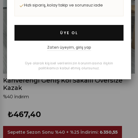
Hızlı sipariş, kolay takip ve sorunsuz iade
ÜYE OL
Zaten üyeyim, giriş yap
Üye olarak kişisel verilerinizin korunmasına ilişkin
politikamızı kabul etmiş olursunuz.
Kahverengi Geniş Kol Sakallı Oversize
Kazak
%
40
İndirim
₺467,40
Sepette Sezon Sonu %40 + %25 İndirimi:
₺350,55