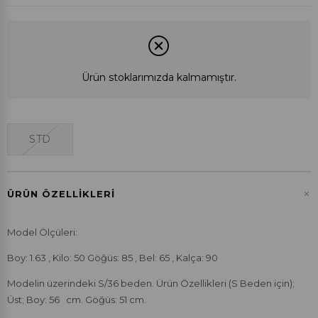
Ürün stoklarımızda kalmamıştır.
STD
+
ÜRÜN ÖZELLIKLERI
Model Ölçüleri:
Boy: 1.63 , Kilo: 50 Göğüs: 85 , Bel: 65 , Kalça: 90
Modelin üzerindeki S/36 beden. Ürün Özellikleri (S Beden için);
Üst; Boy: 56 cm. Göğüs: 51 cm.