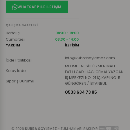
WHATSAPP ILE İLETIŞIM
ÇALIŞMA SAATLERI
Hafta içi
08:30 - 19:00
Cumartesi
08:30 - 14:00
YARDIM
İLETİŞİM
info@kubrasoylemez.com
İade Politikası
MEHMET NESİH ÖZMEN MAH.
Kolay İade
FATİH CAD. HACI CEMAL YAZGAN
İŞ MERKEZİ NO: 21 İÇ KAPI NO: 5
Sipariş Durumu
GÜNGÖREN / İSTANBUL
0533 634 73 85
© 2026
KÜBRA SÖYLEMEZ
- TÜM HAKLARI SAKLIDIR.