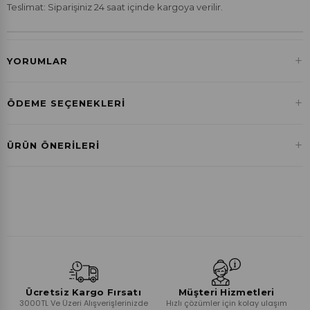
Teslimat: Siparişiniz 24 saat içinde kargoya verilir.
+
YORUMLAR
+
ÖDEME SEÇENEKLERI
Havale ile Ödeme
+
ÜRÜN ÖNERILERI
₺238,26
Ücretsiz Kargo Fırsatı
Müşteri Hizmetleri
3000TL Ve Üzeri Alışverişlerinizde
Hızlı çözümler için kolay ulaşım