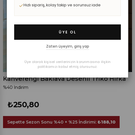
Hızlı sipariş, kolay takip ve sorunsuz iade
ÜYE OL
Zaten üyeyim, giriş yap
Üye olarak kişisel verilerinizin korunmasına ilişkin
politikamızı kabul etmiş olursunuz.
Kahverengi Baklava Desenli Triko Hırka
%
40
İndirim
₺250,80
Sepette Sezon Sonu %40 + %25 İndirimi:
₺188,10