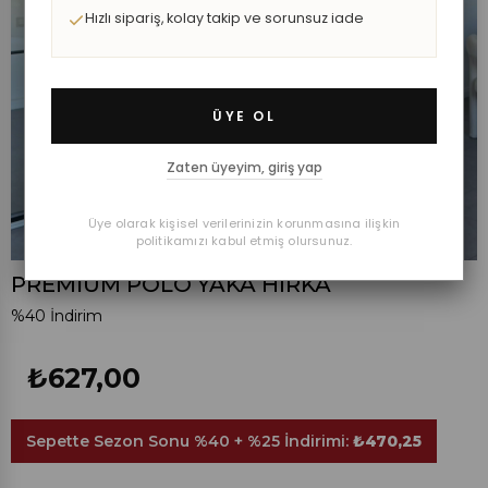
Hızlı sipariş, kolay takip ve sorunsuz iade
ÜYE OL
Zaten üyeyim, giriş yap
Üye olarak kişisel verilerinizin korunmasına ilişkin
politikamızı kabul etmiş olursunuz.
PREMİUM POLO YAKA HIRKA
%
40
İndirim
₺627,00
Sepette Sezon Sonu %40 + %25 İndirimi:
₺470,25