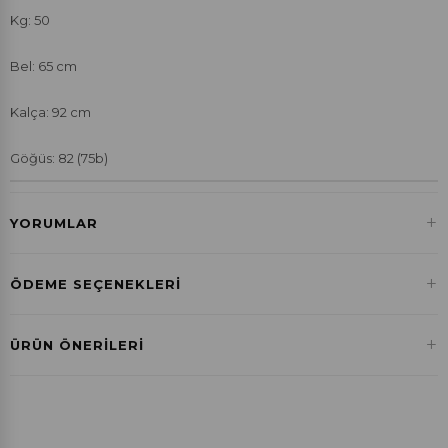
Kg: 50
Bel: 65 cm
Kalça: 92 cm
Göğüs: 82 (75b)
+
YORUMLAR
+
ÖDEME SEÇENEKLERI
Havale ile Ödeme
+
ÜRÜN ÖNERILERI
₺595,65