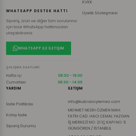
KVKK
WHATSAPP DESTEK HATTI
Üyelik Sözleşmesi
Sipariş, ürün ve diğer tüm sorularınız
için bize WhatsApp hattımızdan
ulaşabilirsiniz.
WHATSAPP ILE İLETIŞIM
ÇALIŞMA SAATLERI
Hafta içi
08:30 - 19:00
Cumartesi
08:30 - 14:00
YARDIM
İLETİŞİM
info@kubrasoylemez.com
İade Politikası
MEHMET NESİH ÖZMEN MAH.
Kolay İade
FATİH CAD. HACI CEMAL YAZGAN
İŞ MERKEZİ NO: 21 İÇ KAPI NO: 5
Sipariş Durumu
GÜNGÖREN / İSTANBUL