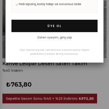
Hızlı sipariş, kolay takip ve sorunsuz iade
ÜYE OL
Zaten üyeyim, giriş yap
Üye olarak kişisel verilerinizin korunmasına ilişkin
politikamızı kabul etmiş olursunuz.
Kahve Leopar Desen Saten Takım
%
40
İndirim
₺763,80
Sepette Sezon Sonu %40 + %25 İndirimi:
₺572,85