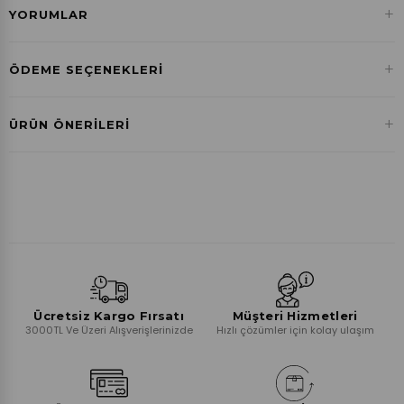
+
YORUMLAR
+
ÖDEME SEÇENEKLERI
Havale ile Ödeme
+
ÜRÜN ÖNERILERI
₺725,61
Ücretsiz Kargo Fırsatı
Müşteri Hizmetleri
3000TL Ve Üzeri Alışverişlerinizde
Hızlı çözümler için kolay ulaşım