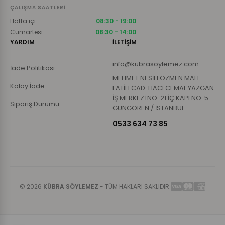
ÇALIŞMA SAATLERI
Hafta içi
08:30 - 19:00
Cumartesi
08:30 - 14:00
YARDIM
İLETİŞİM
info@kubrasoylemez.com
İade Politikası
MEHMET NESİH ÖZMEN MAH.
Kolay İade
FATİH CAD. HACI CEMAL YAZGAN
İŞ MERKEZİ NO: 21 İÇ KAPI NO: 5
Sipariş Durumu
GÜNGÖREN / İSTANBUL
0533 634 73 85
© 2026
KÜBRA SÖYLEMEZ
- TÜM HAKLARI SAKLIDIR.