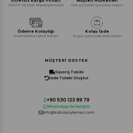
Ücretsiz Kargo Fırsatı
Müşteri Hizmetleri
3000TL Ve Üzeri Alışverişlerinizde
Hızlı çözümler için kolay ulaşım
Ödeme Kolaylığı
Kolay İade
Kredi kartına taksit imkanı
14 gün içerisinde iade imkanı
MÜŞTERI DESTEK
Sipariş Takibi
İade Talebi Oluştur
+90 530 123 89 79
WhatsApp ile İletişim
info@kubrasoylemez.com