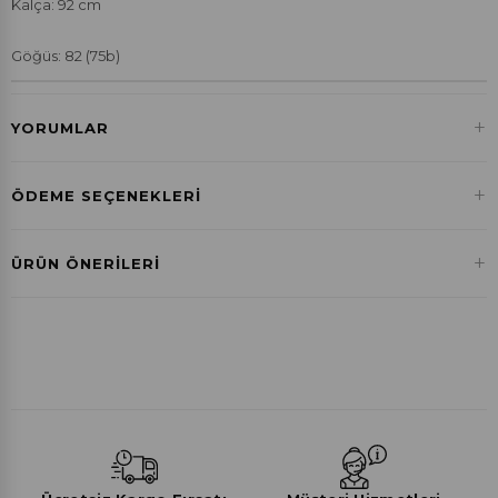
Kalça: 92 cm
Göğüs: 82 (75b)
+
YORUMLAR
+
ÖDEME SEÇENEKLERI
Havale ile Ödeme
+
ÜRÜN ÖNERILERI
₺703,95