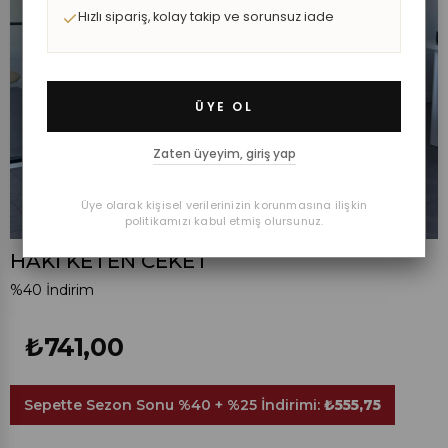
Hızlı sipariş, kolay takip ve sorunsuz iade
ÜYE OL
Zaten üyeyim, giriş yap
Üye olarak kişisel verilerinizin korunmasına ilişkin
politikamızı kabul etmiş olursunuz.
HAKİ KETEN CEKET
%
40
İndirim
₺741,00
Sepette Sezon Sonu %40 + %25 İndirimi:
₺555,75