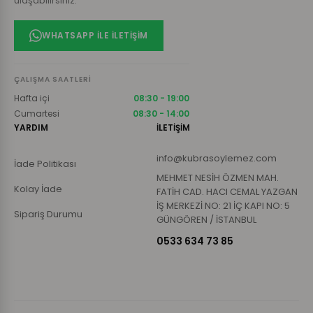
ulaşabilirsiniz.
WHATSAPP ILE İLETIŞIM
ÇALIŞMA SAATLERI
Hafta içi
08:30 - 19:00
Cumartesi
08:30 - 14:00
YARDIM
İLETİŞİM
info@kubrasoylemez.com
İade Politikası
MEHMET NESİH ÖZMEN MAH.
Kolay İade
FATİH CAD. HACI CEMAL YAZGAN
İŞ MERKEZİ NO: 21 İÇ KAPI NO: 5
Sipariş Durumu
GÜNGÖREN / İSTANBUL
0533 634 73 85