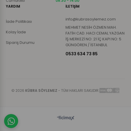
Cumartesi
08:30 - 14:00
YARDIM
İLETİŞİM
info@kubrasoylemez.com
İade Politikası
MEHMET NESİH ÖZMEN MAH.
Kolay İade
FATİH CAD. HACI CEMAL YAZGAN
İŞ MERKEZİ NO: 21 İÇ KAPI NO: 5
Sipariş Durumu
GÜNGÖREN / İSTANBUL
0533 634 73 85
© 2026
KÜBRA SÖYLEMEZ
- TÜM HAKLARI SAKLIDIR.