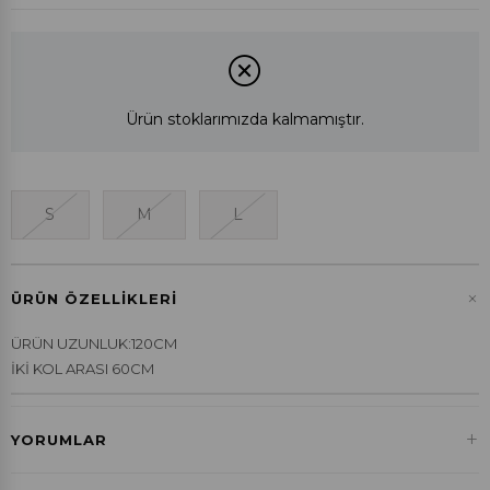
Ürün stoklarımızda kalmamıştır.
S
M
L
+
ÜRÜN ÖZELLIKLERI
ÜRÜN UZUNLUK:120CM
İKİ KOL ARASI 60CM
+
YORUMLAR