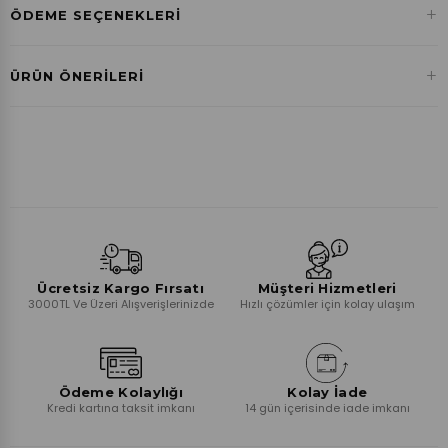
+
ÖDEME SEÇENEKLERI
Havale ile Ödeme
+
ÜRÜN ÖNERILERI
₺801,42
Ücretsiz Kargo Fırsatı
Müşteri Hizmetleri
3000TL Ve Üzeri Alışverişlerinizde
Hızlı çözümler için kolay ulaşım
Ödeme Kolaylığı
Kolay İade
Kredi kartına taksit imkanı
14 gün içerisinde iade imkanı