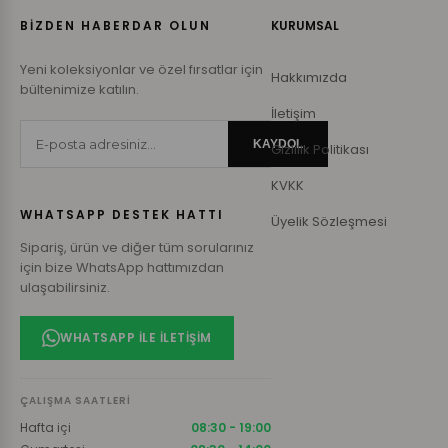
BİZDEN HABERDAR OLUN
KURUMSAL
Yeni koleksiyonlar ve özel fırsatlar için
Hakkımızda
bültenimize katılın.
İletişim
KAYDOL
Gizlilik Politikası
KVKK
WHATSAPP DESTEK HATTI
Üyelik Sözleşmesi
Sipariş, ürün ve diğer tüm sorularınız
için bize WhatsApp hattımızdan
ulaşabilirsiniz.
WHATSAPP ILE İLETIŞIM
ÇALIŞMA SAATLERI
Hafta içi
08:30 - 19:00