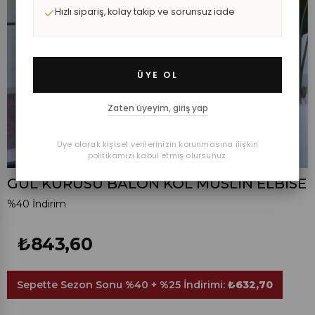
Hızlı sipariş, kolay takip ve sorunsuz iade
ÜYE OL
Zaten üyeyim, giriş yap
Üye olarak kişisel verilerinizin korunmasına ilişkin
politikamızı kabul etmiş olursunuz.
GÜL KURUSU BALON KOL MÜSLİN ELBİSE
%
40
İndirim
₺843,60
Sepette Sezon Sonu %40 + %25 İndirimi:
₺632,70