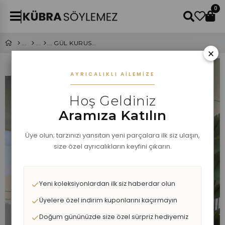
0
GÜL KURUSU BALON KOL MÜSLİN ELBİSE
×
AYRICALIKLI AILEMIZE
Hoş Geldiniz
Aramıza Katılın
Üye olun; tarzınızı yansıtan yeni parçalara ilk siz ulaşın,
size özel ayrıcalıkların keyfini çıkarın.
Yeni koleksiyonlardan ilk siz haberdar olun
Üyelere özel indirim kuponlarını kaçırmayın
Doğum gününüzde size özel sürpriz hediyemiz