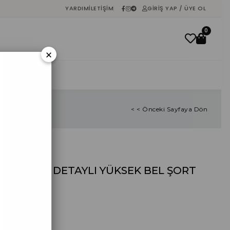
YARDIM
İLETIŞIM
GIRIŞ YAP / ÜYE OL
0
×
İNDIRIM
< < Önceki Sayfaya Dön
GRİ PENS DETAYLI YÜKSEK BEL ŞORT
₺0,00