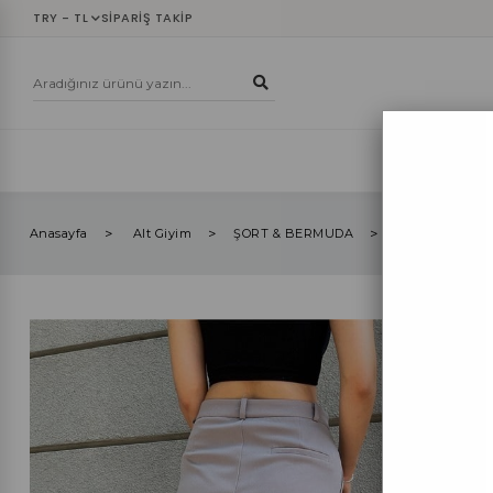
TRY - TL
SIPARIŞ TAKIP
YENİLER
ÜST
Anasayfa
Alt Giyim
ŞORT & BERMUDA
GRİ PENS DET