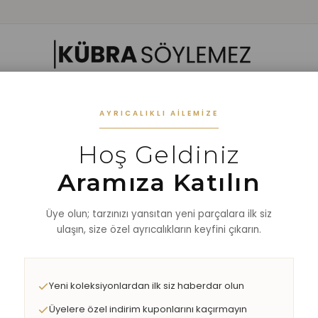
 GIYIM
ALT GIYIM
ALT-ÜST TAKIM
DIŞ GİYİM
AKSESUAR
%40 
AYRICALIKLI AILEMIZE
Hoş Geldiniz
AYLI YÜKSEK BEL ŞORT
Aramıza Katılın
Üye olun; tarzınızı yansıtan yeni parçalara ilk siz
ulaşın, size özel ayrıcalıkların keyfini çıkarın.
Yeni koleksiyonlardan ilk siz haberdar olun
Üyelere özel indirim kuponlarını kaçırmayın