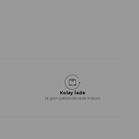
Kolay İade
ı
14 gün içerisinde iade imkanı