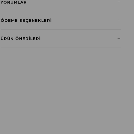
+
YORUMLAR
+
ÖDEME SEÇENEKLERI
Havale ile Ödeme
+
ÜRÜN ÖNERILERI
₺0,00