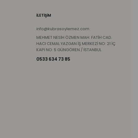
İLETİŞİM
info@kubrasoylemez.com
MEHMET NESİH ÖZMEN MAH. FATİH CAD.
HACI CEMAL YAZGAN İŞ MERKEZİ NO: 21 İÇ
KAPI NO: 5 GÜNGÖREN / İSTANBUL
0533 634 73 85