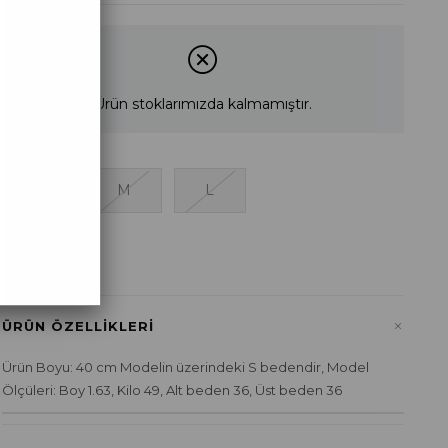
Ürün stoklarımızda kalmamıştır.
S
M
L
+
ÜRÜN ÖZELLIKLERI
Ürün Boyu: 40 cm Modelin üzerindeki S bedendir, Model
Ölçüleri: Boy 1.63, Kilo 49, Alt beden 36, Üst beden 36