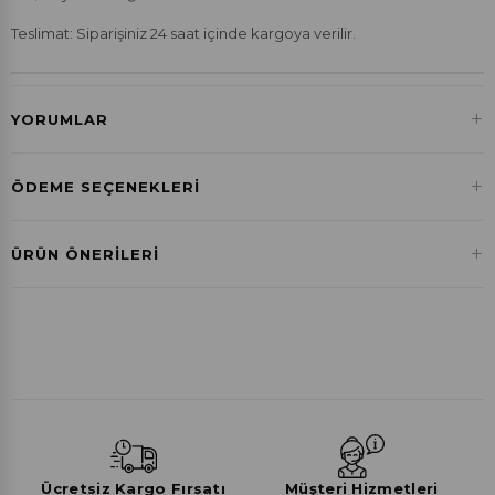
Teslimat: Siparişiniz 24 saat içinde kargoya verilir.
+
YORUMLAR
+
ÖDEME SEÇENEKLERI
Havale ile Ödeme
+
ÜRÜN ÖNERILERI
₺368,22
Ücretsiz Kargo Fırsatı
Müşteri Hizmetleri