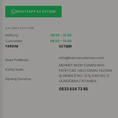
WHATSAPP ILE İLETIŞIM
ÇALIŞMA SAATLERI
Hafta içi
08:30 - 19:00
Cumartesi
08:30 - 14:00
YARDIM
İLETİŞİM
info@kubrasoylemez.com
İade Politikası
MEHMET NESİH ÖZMEN MAH.
Kolay İade
FATİH CAD. HACI CEMAL YAZGAN
İŞ MERKEZİ NO: 21 İÇ KAPI NO: 5
Sipariş Durumu
GÜNGÖREN / İSTANBUL
0533 634 73 85