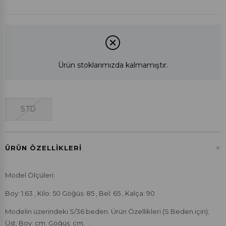
Ürün stoklarımızda kalmamıştır.
STD
+
ÜRÜN ÖZELLIKLERI
Model Ölçüleri:
Boy: 1.63 , Kilo: 50 Göğüs: 85 , Bel: 65 , Kalça: 90
Modelin üzerindeki S/36 beden. Ürün Özellikleri (S Beden için);
Üst; Boy: cm. Göğüs: cm. .