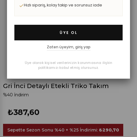
Hızlı sipariş, kolay takip ve sorunsuz iade
ÜYE OL
Zaten üyeyim, giriş yap
Üye olarak kişisel verilerinizin korunmasına ilişkin
politikamızı kabul etmiş olursunuz.
Gri İnci Detaylı Etekli Triko Takım
%
40
İndirim
₺387,60
Sepette Sezon Sonu %40 + %25 İndirimi:
₺290,70