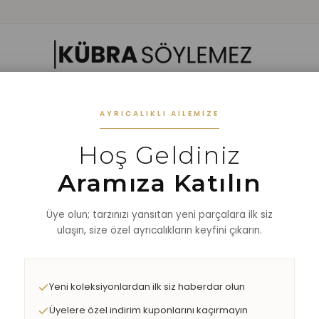
 GIYIM
ALT GIYIM
ALT-ÜST TAKIM
DIŞ GİYİM
AKSESUAR
%40 
AYRICALIKLI AILEMIZE
Hoş Geldiniz
Aramıza Katılın
Üye olun; tarzınızı yansıtan yeni parçalara ilk siz
ulaşın, size özel ayrıcalıkların keyfini çıkarın.
Yeni koleksiyonlardan ilk siz haberdar olun
Üyelere özel indirim kuponlarını kaçırmayın