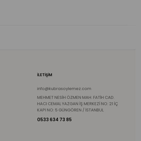
İLETİŞİM
info@kubrasoylemez.com
MEHMET NESİH ÖZMEN MAH. FATİH CAD.
HACI CEMAL YAZGAN İŞ MERKEZİ NO: 21 İÇ
KAPI NO: 5 GÜNGÖREN / İSTANBUL
0533 634 73 85