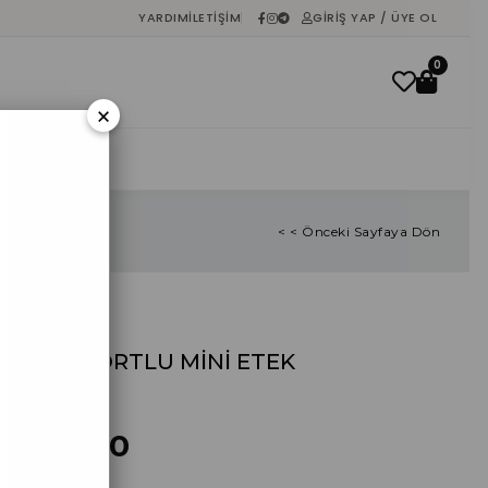
YARDIM
İLETIŞIM
GIRIŞ YAP / ÜYE OL
0
×
İNDIRIM
< < Önceki Sayfaya Dön
BEYAZ ŞORTLU MİNİ ETEK
%
40
İndirim
₺456,00