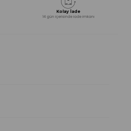
Kolay İade
ı
14 gün içerisinde iade imkanı