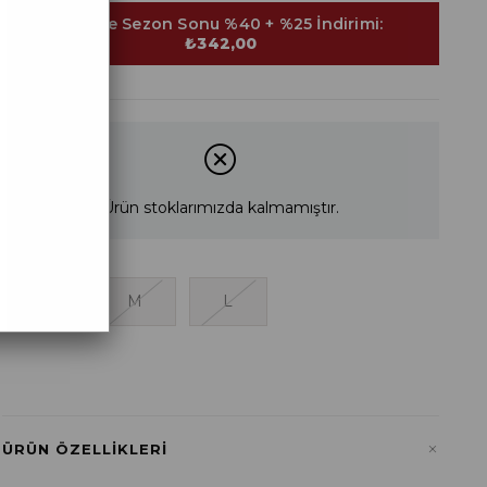
Sepette Sezon Sonu %40 + %25 İndirimi:
₺342,00
Ürün stoklarımızda kalmamıştır.
S
M
L
+
ÜRÜN ÖZELLIKLERI