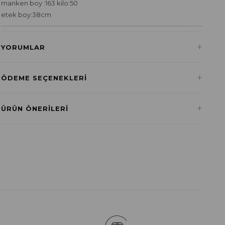
manken boy :163 kilo:50
etek boy:38cm
+
YORUMLAR
+
ÖDEME SEÇENEKLERI
Havale ile Ödeme
+
ÜRÜN ÖNERILERI
₺433,20