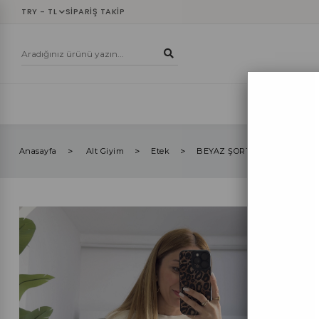
TRY - TL
SIPARIŞ TAKIP
YENİLER
ÜST
Anasayfa
Alt Giyim
Etek
BEYAZ ŞORTLU MİNİ ETEK