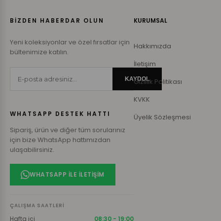
BİZDEN HABERDAR OLUN
KURUMSAL
Yeni koleksiyonlar ve özel fırsatlar için
Hakkımızda
bültenimize katılın.
İletişim
KAYDOL
Gizlilik Politikası
KVKK
WHATSAPP DESTEK HATTI
Üyelik Sözleşmesi
Sipariş, ürün ve diğer tüm sorularınız
için bize WhatsApp hattımızdan
ulaşabilirsiniz.
WHATSAPP ILE İLETIŞIM
ÇALIŞMA SAATLERI
Hafta içi
08:30 - 19:00