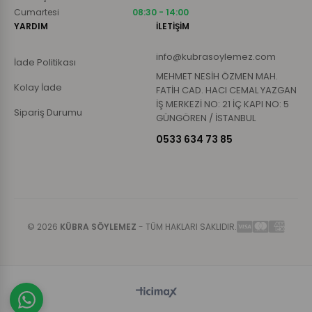
Cumartesi
08:30 - 14:00
YARDIM
İLETİŞİM
info@kubrasoylemez.com
İade Politikası
MEHMET NESİH ÖZMEN MAH.
Kolay İade
FATİH CAD. HACI CEMAL YAZGAN
İŞ MERKEZİ NO: 21 İÇ KAPI NO: 5
Sipariş Durumu
GÜNGÖREN / İSTANBUL
0533 634 73 85
© 2026
KÜBRA SÖYLEMEZ
- TÜM HAKLARI SAKLIDIR.