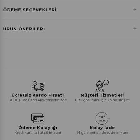
+
ÖDEME SEÇENEKLERI
Havale ile Ödeme
+
ÜRÜN ÖNERILERI
₺0,00
Ücretsiz Kargo Fırsatı
Müşteri Hizmetleri
3000TL Ve Üzeri Alışverişlerinizde
Hızlı çözümler için kolay ulaşım
Ödeme Kolaylığı
Kolay İade
Kredi kartına taksit imkanı
14 gün içerisinde iade imkanı