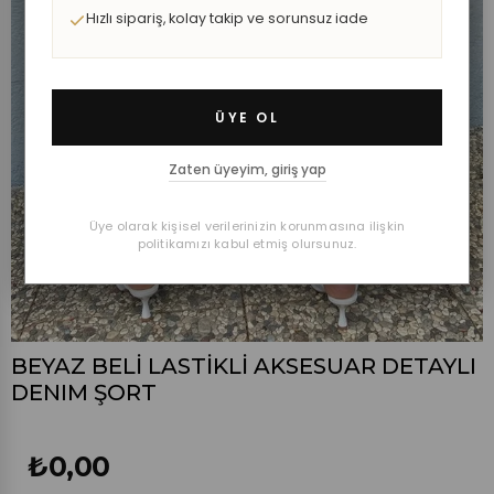
Hızlı sipariş, kolay takip ve sorunsuz iade
ÜYE OL
Zaten üyeyim, giriş yap
Üye olarak kişisel verilerinizin korunmasına ilişkin
politikamızı kabul etmiş olursunuz.
BEYAZ BELİ LASTİKLİ AKSESUAR DETAYLI
DENIM ŞORT
₺0,00