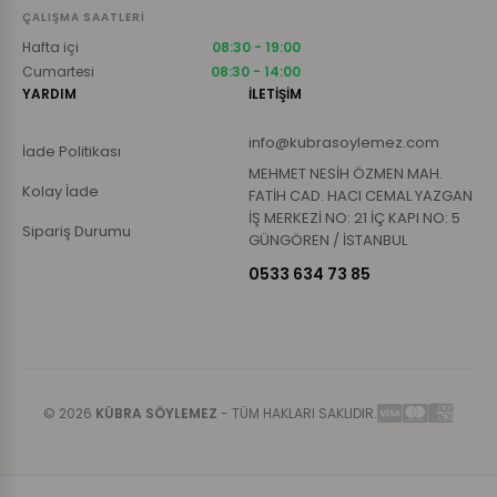
ÇALIŞMA SAATLERI
Hafta içi
08:30 - 19:00
Cumartesi
08:30 - 14:00
YARDIM
İLETİŞİM
info@kubrasoylemez.com
İade Politikası
MEHMET NESİH ÖZMEN MAH.
Kolay İade
FATİH CAD. HACI CEMAL YAZGAN
İŞ MERKEZİ NO: 21 İÇ KAPI NO: 5
Sipariş Durumu
GÜNGÖREN / İSTANBUL
0533 634 73 85
© 2026
KÜBRA SÖYLEMEZ
- TÜM HAKLARI SAKLIDIR.