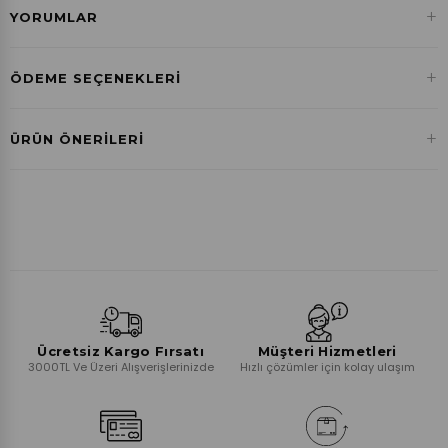
+
YORUMLAR
+
ÖDEME SEÇENEKLERI
Havale ile Ödeme
+
ÜRÜN ÖNERILERI
₺0,00
Ücretsiz Kargo Fırsatı
Müşteri Hizmetleri
3000TL Ve Üzeri Alışverişlerinizde
Hızlı çözümler için kolay ulaşım