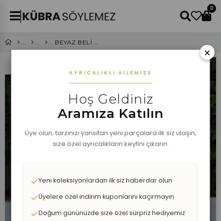
0
BEYAZ BELİ LASTİKLİ AKSESUAR DETAYLI DENIM ŞORT
×
AYRICALIKLI AILEMIZE
Hoş Geldiniz
Aramıza Katılın
Üye olun; tarzınızı yansıtan yeni parçalara ilk siz ulaşın,
size özel ayrıcalıkların keyfini çıkarın.
Yeni koleksiyonlardan ilk siz haberdar olun
Üyelere özel indirim kuponlarını kaçırmayın
Doğum gününüzde size özel sürpriz hediyemiz