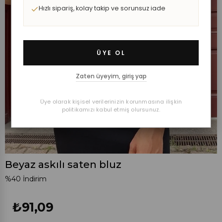
Hızlı sipariş, kolay takip ve sorunsuz iade
ÜYE OL
Zaten üyeyim, giriş yap
Üye olarak kişisel verilerinizin korunmasına ilişkin
politikamızı kabul etmiş olursunuz.
Beyaz askılı saten bluz
%
40
İndirim
₺91,09