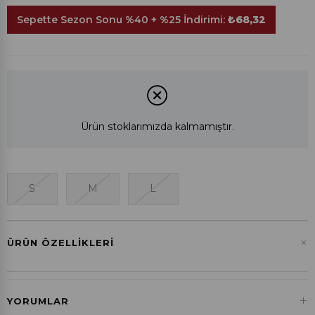
Sepette Sezon Sonu %40 + %25 İndirimi:
₺68,32
Ürün stoklarımızda kalmamıştır.
S
M
L
+
ÜRÜN ÖZELLIKLERI
+
YORUMLAR