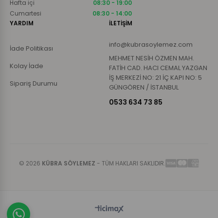
Hafta içi
08:30 - 19:00
Cumartesi
08:30 - 14:00
YARDIM
İLETİŞİM
info@kubrasoylemez.com
İade Politikası
MEHMET NESİH ÖZMEN MAH.
Kolay İade
FATİH CAD. HACI CEMAL YAZGAN
İŞ MERKEZİ NO: 21 İÇ KAPI NO: 5
Sipariş Durumu
GÜNGÖREN / İSTANBUL
0533 634 73 85
© 2026
KÜBRA SÖYLEMEZ
- TÜM HAKLARI SAKLIDIR.