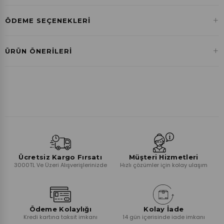
+
ÖDEME SEÇENEKLERI
Havale ile Ödeme
+
ÜRÜN ÖNERILERI
₺86,54
Ücretsiz Kargo Fırsatı
Müşteri Hizmetleri
3000TL Ve Üzeri Alışverişlerinizde
Hızlı çözümler için kolay ulaşım
Ödeme Kolaylığı
Kolay İade
Kredi kartına taksit imkanı
14 gün içerisinde iade imkanı