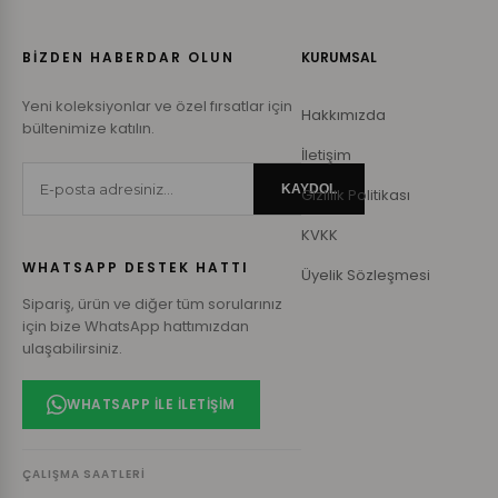
BİZDEN HABERDAR OLUN
KURUMSAL
Yeni koleksiyonlar ve özel fırsatlar için
Hakkımızda
bültenimize katılın.
İletişim
KAYDOL
Gizlilik Politikası
KVKK
WHATSAPP DESTEK HATTI
Üyelik Sözleşmesi
Sipariş, ürün ve diğer tüm sorularınız
için bize WhatsApp hattımızdan
ulaşabilirsiniz.
WHATSAPP ILE İLETIŞIM
ÇALIŞMA SAATLERI