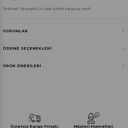
Teslimat: Siparişiniz 24 saat içinde kargoya verilir.
+
YORUMLAR
+
ÖDEME SEÇENEKLERI
Havale ile Ödeme
+
ÜRÜN ÖNERILERI
₺400,71
Ücretsiz Kargo Fırsatı
Müşteri Hizmetleri