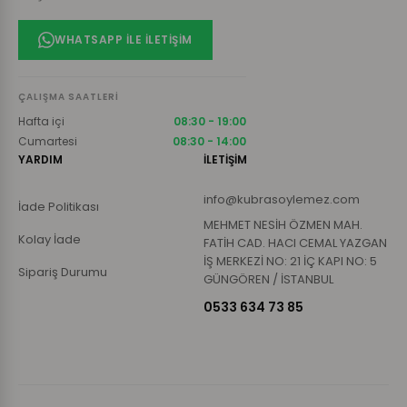
WHATSAPP ILE İLETIŞIM
ÇALIŞMA SAATLERI
Hafta içi
08:30 - 19:00
Cumartesi
08:30 - 14:00
YARDIM
İLETİŞİM
info@kubrasoylemez.com
İade Politikası
MEHMET NESİH ÖZMEN MAH.
Kolay İade
FATİH CAD. HACI CEMAL YAZGAN
İŞ MERKEZİ NO: 21 İÇ KAPI NO: 5
Sipariş Durumu
GÜNGÖREN / İSTANBUL
0533 634 73 85