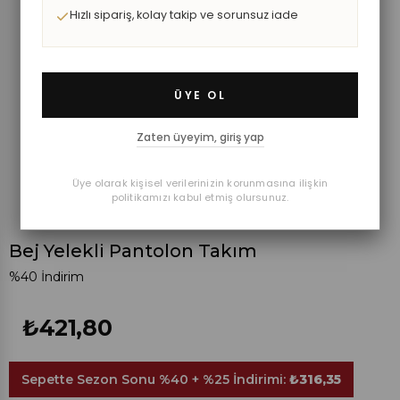
Hızlı sipariş, kolay takip ve sorunsuz iade
ÜYE OL
Zaten üyeyim, giriş yap
Üye olarak kişisel verilerinizin korunmasına ilişkin
politikamızı kabul etmiş olursunuz.
Bej Yelekli Pantolon Takım
%
40
İndirim
₺421,80
Sepette Sezon Sonu %40 + %25 İndirimi:
₺316,35