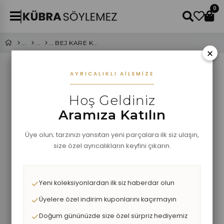
0
BEJ KARE KEMİK ÇERÇEVELİ GÜNEŞ GÖZLÜĞÜ
×
AYRICALIKLI AILEMIZE
Hoş Geldiniz
Aramıza Katılın
Üye olun; tarzınızı yansıtan yeni parçalara ilk siz ulaşın,
size özel ayrıcalıkların keyfini çıkarın.
Yeni koleksiyonlardan ilk siz haberdar olun
Üyelere özel indirim kuponlarını kaçırmayın
Doğum gününüzde size özel sürpriz hediyemiz