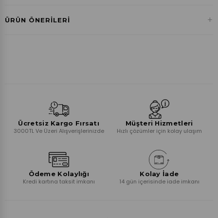
Havale ile Ödeme
+
ÜRÜN ÖNERILERI
₺0,00
Ücretsiz Kargo Fırsatı
Müşteri Hizmetleri
3000TL Ve Üzeri Alışverişlerinizde
Hızlı çözümler için kolay ulaşım
Ödeme Kolaylığı
Kolay İade
Kredi kartına taksit imkanı
14 gün içerisinde iade imkanı