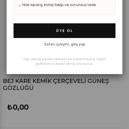
Hızlı sipariş, kolay takip ve sorunsuz iade
ÜYE OL
Zaten üyeyim, giriş yap
Üye olarak kişisel verilerinizin korunmasına ilişkin
politikamızı kabul etmiş olursunuz.
BEJ KARE KEMİK ÇERÇEVELİ GÜNEŞ
GÖZLÜĞÜ
₺0,00