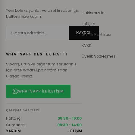
Yeni koleksiyonlar ve özel fırsatlar için
Hakkımızda
bültenimize katılın.
İletişim
KAYDOL
Gizlilik Politikası
KVKK
WHATSAPP DESTEK HATTI
Üyelik Sözleşmesi
Sipariş, ürün ve diğer tüm sorularınız
için bize WhatsApp hattımızdan
ulaşabilirsiniz.
WHATSAPP ILE İLETIŞIM
ÇALIŞMA SAATLERI
Hafta içi
08:30 - 19:00
Cumartesi
08:30 - 14:00
YARDIM
İLETİŞİM