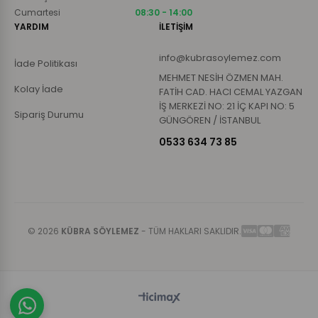
Cumartesi
08:30 - 14:00
YARDIM
İLETİŞİM
info@kubrasoylemez.com
İade Politikası
MEHMET NESİH ÖZMEN MAH.
Kolay İade
FATİH CAD. HACI CEMAL YAZGAN
İŞ MERKEZİ NO: 21 İÇ KAPI NO: 5
Sipariş Durumu
GÜNGÖREN / İSTANBUL
0533 634 73 85
© 2026
KÜBRA SÖYLEMEZ
- TÜM HAKLARI SAKLIDIR.