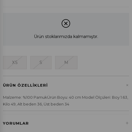
Ürün stoklarımızda kalmamıştır.
XS
S
M
+
ÜRÜN ÖZELLIKLERI
Malzeme: %100 PamukÜrün Boyu: 40 cm Model Ölçüleri: Boy 1.63,
Kilo 49, Alt beden 36, Üst beden 34
+
YORUMLAR