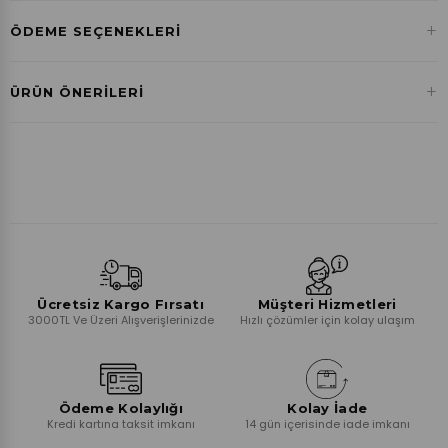
+
ÖDEME SEÇENEKLERI
Havale ile Ödeme
+
ÜRÜN ÖNERILERI
₺0,00
Ücretsiz Kargo Fırsatı
Müşteri Hizmetleri
3000TL Ve Üzeri Alışverişlerinizde
Hızlı çözümler için kolay ulaşım
Ödeme Kolaylığı
Kolay İade
Kredi kartına taksit imkanı
14 gün içerisinde iade imkanı