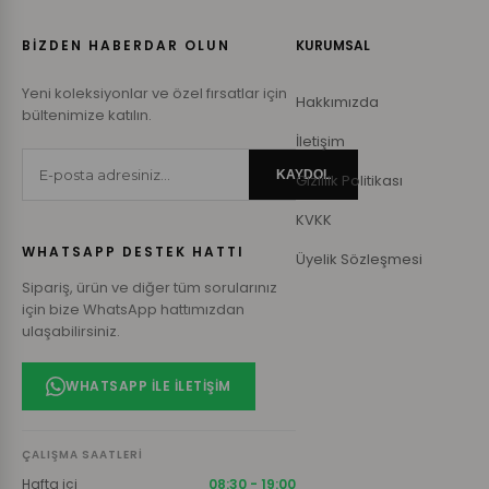
BİZDEN HABERDAR OLUN
KURUMSAL
Yeni koleksiyonlar ve özel fırsatlar için
Hakkımızda
bültenimize katılın.
İletişim
KAYDOL
Gizlilik Politikası
KVKK
WHATSAPP DESTEK HATTI
Üyelik Sözleşmesi
Sipariş, ürün ve diğer tüm sorularınız
için bize WhatsApp hattımızdan
ulaşabilirsiniz.
WHATSAPP ILE İLETIŞIM
ÇALIŞMA SAATLERI
Hafta içi
08:30 - 19:00