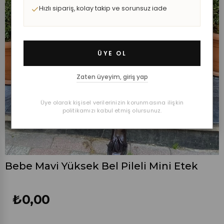
Hızlı sipariş, kolay takip ve sorunsuz iade
ÜYE OL
Zaten üyeyim, giriş yap
Üye olarak kişisel verilerinizin korunmasına ilişkin
politikamızı kabul etmiş olursunuz.
Bebe Mavi Yüksek Bel Pileli Mini Etek
₺0,00