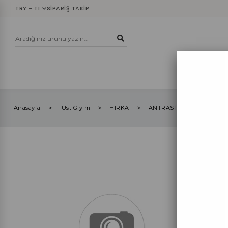
TRY - TL
SIPARIŞ TAKIP
YENİLER
ÜST
Anasayfa
Üst Giyim
HIRKA
ANTRASİT BAKLAVA DES