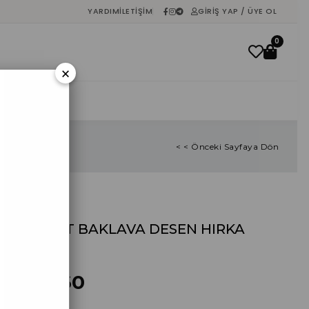
YARDIM
İLETIŞIM
GIRIŞ YAP / ÜYE OL
0
×
İNDIRIM
< < Önceki Sayfaya Dön
ANTRASİT BAKLAVA DESEN HIRKA
%
40
İndirim
₺444,60