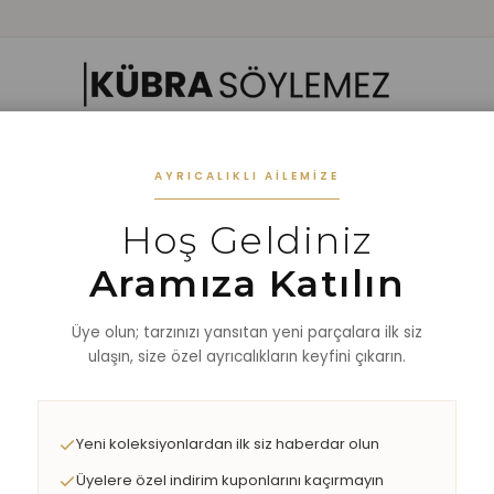
 GIYIM
ALT GIYIM
ALT-ÜST TAKIM
DIŞ GİYİM
AKSESUAR
%40 
AYRICALIKLI AILEMIZE
Hoş Geldiniz
EN HIRKA
Aramıza Katılın
Üye olun; tarzınızı yansıtan yeni parçalara ilk siz
ulaşın, size özel ayrıcalıkların keyfini çıkarın.
Yeni koleksiyonlardan ilk siz haberdar olun
Üyelere özel indirim kuponlarını kaçırmayın