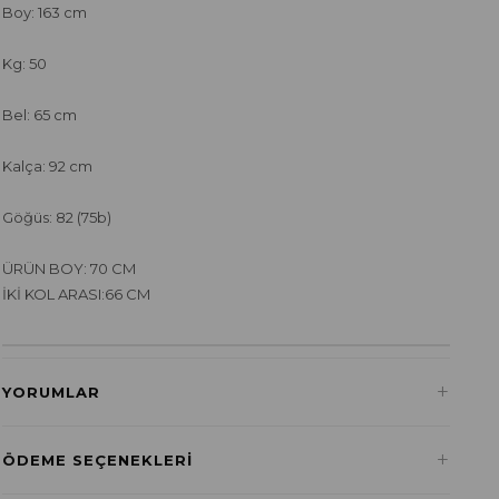
Boy: 163 cm
Kg: 50
Bel: 65 cm
Kalça: 92 cm
Göğüs: 82 (75b)
ÜRÜN BOY: 70 CM
İKİ KOL ARASI:66 CM
+
YORUMLAR
+
ÖDEME SEÇENEKLERI