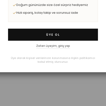
Doğum gününüzde size özel sürpriz hediyemiz
Hızlı sipariş, kolay takip ve sorunsuz iade
ÜYE OL
Zaten üyeyim, giriş yap
Üye olarak kişisel verilerinizin korunmasına ilişkin politikamızı
kabul etmiş olursunuz.