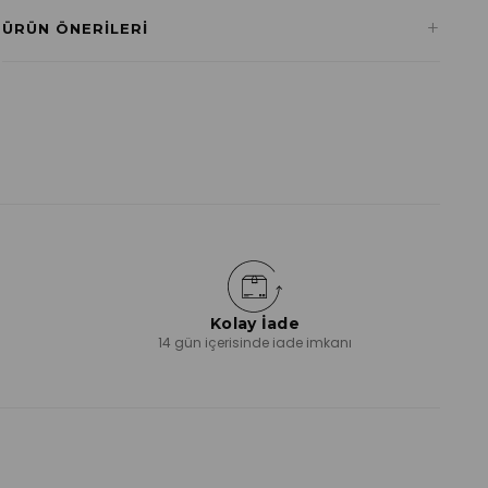
Havale ile Ödeme
+
ÜRÜN ÖNERILERI
₺422,37
Kolay İade
ı
14 gün içerisinde iade imkanı