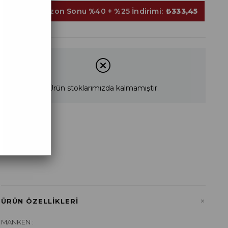
Sepette Sezon Sonu %40 + %25 İndirimi:
₺333,45
Ürün stoklarımızda kalmamıştır.
STD
+
ÜRÜN ÖZELLIKLERI
MANKEN :