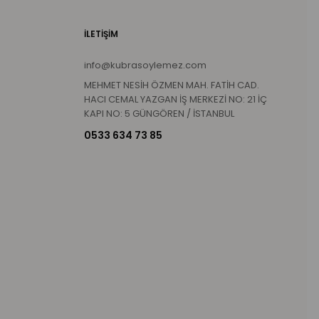
İLETİŞİM
info@kubrasoylemez.com
MEHMET NESİH ÖZMEN MAH. FATİH CAD.
HACI CEMAL YAZGAN İŞ MERKEZİ NO: 21 İÇ
KAPI NO: 5 GÜNGÖREN / İSTANBUL
0533 634 73 85