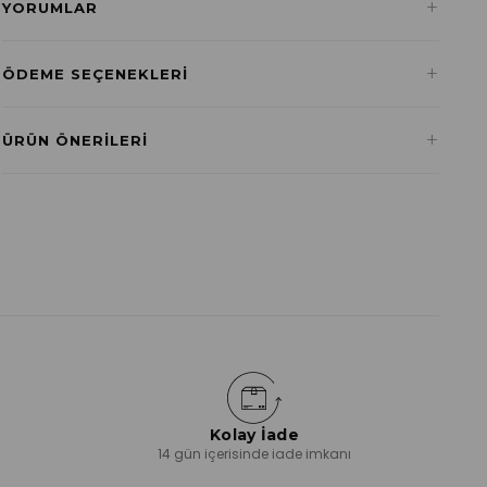
+
YORUMLAR
+
ÖDEME SEÇENEKLERI
Havale ile Ödeme
+
ÜRÜN ÖNERILERI
₺0,00
Kolay İade
ı
14 gün içerisinde iade imkanı