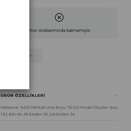
Ürün stoklarımızda kalmamıştır.
Tek Beden
+
ÜRÜN ÖZELLIKLERI
Malzeme: %100 PAMUK Ürün Boyu: 76 CM Model Ölçüleri: Boy
1.63, Kilo 49, Alt beden 36, Üst beden 34