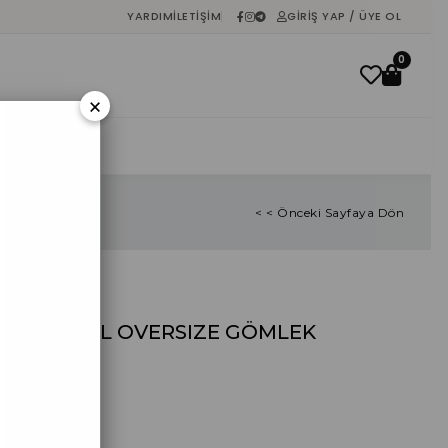
YARDIM
İLETIŞIM
GIRIŞ YAP / ÜYE OL
0
×
İNDIRIM
< < Önceki Sayfaya Dön
AÇIK YEŞİL OVERSIZE GÖMLEK
₺0,00