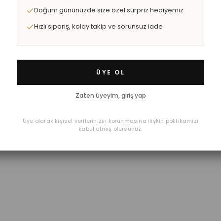
Doğum gününüzde size özel sürpriz hediyemiz
Hızlı sipariş, kolay takip ve sorunsuz iade
ÜYE OL
Zaten üyeyim, giriş yap
Üye olarak kişisel verilerinizin korunmasına ilişkin politikamızı
kabul etmiş olursunuz.