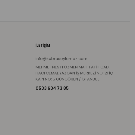
İLETİŞİM
info@kubrasoylemez.com
MEHMET NESİH ÖZMEN MAH. FATİH CAD.
HACI CEMAL YAZGAN İŞ MERKEZİ NO: 21 İÇ
KAPI NO: 5 GÜNGÖREN / İSTANBUL
0533 634 73 85