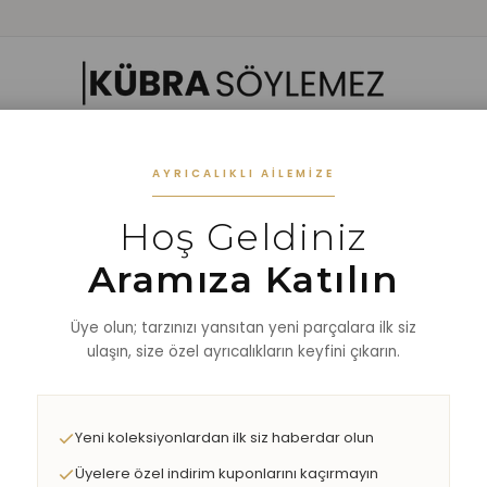
 GIYIM
ALT GIYIM
ALT-ÜST TAKIM
DIŞ GİYİM
AKSESUAR
%40 
AYRICALIKLI AILEMIZE
Hoş Geldiniz
GÖMLEK
Aramıza Katılın
Üye olun; tarzınızı yansıtan yeni parçalara ilk siz
ulaşın, size özel ayrıcalıkların keyfini çıkarın.
Yeni koleksiyonlardan ilk siz haberdar olun
Üyelere özel indirim kuponlarını kaçırmayın