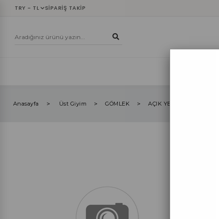
TRY - TL
SIPARIŞ TAKIP
YENİLER
ÜST
Anasayfa
Üst Giyim
GÖMLEK
AÇIK YEŞİL OVERSIZE 